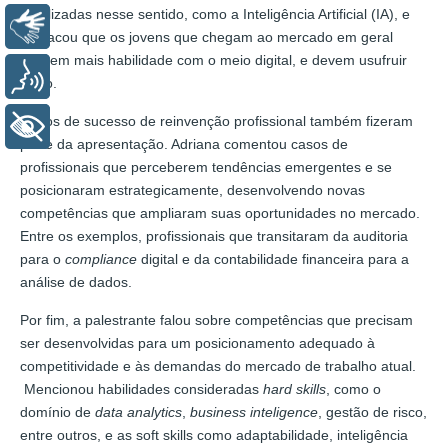
atualizadas nesse sentido, como a Inteligência Artificial (IA), e
Libras
destacou que os jovens que chegam ao mercado em geral
possem mais habilidade com o meio digital, e devem usufruir
Voz
disso.
Casos de sucesso de reinvenção profissional também fizeram
+ Acessibilidade
parte da apresentação. Adriana comentou casos de
profissionais que perceberem tendências emergentes e se
posicionaram estrategicamente, desenvolvendo novas
competências que ampliaram suas oportunidades no mercado.
Entre os exemplos, profissionais que transitaram da auditoria
para o
compliance
digital e da contabilidade financeira para a
análise de dados.
Por fim, a palestrante falou sobre competências que precisam
ser desenvolvidas para um posicionamento adequado à
competitividade e às demandas do mercado de trabalho atual.
Mencionou habilidades consideradas
hard skills
, como o
domínio de
data analytics
,
business inteligence
, gestão de risco,
entre outros, e as soft skills como adaptabilidade, inteligência