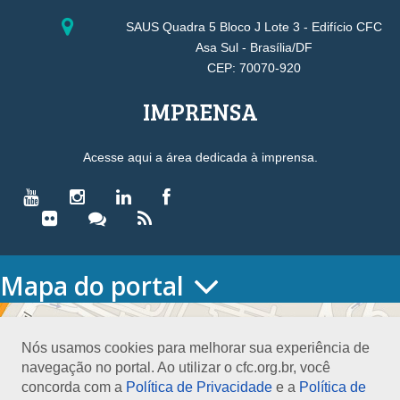
SAUS Quadra 5 Bloco J Lote 3 - Edifício CFC
Asa Sul - Brasília/DF
CEP: 70070-920
IMPRENSA
Acesse aqui a área dedicada à imprensa.
Mapa do portal
HOME
O CONSELHO
Nós usamos cookies para melhorar sua experiência de
Conselho Diretor
navegação no portal. Ao utilizar o cfc.org.br, você
Nossa Sede
concorda com a
Política de Privacidade
e a
Política de
Planejamento