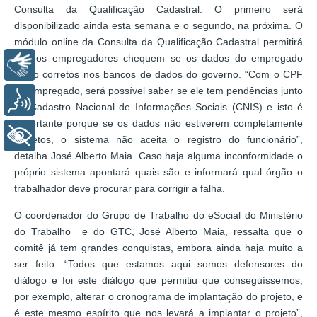
Consulta da Qualificação Cadastral. O primeiro será
disponibilizado ainda esta semana e o segundo, na próxima. O
módulo online da Consulta da Qualificação Cadastral permitirá
que os empregadores chequem se os dados do empregado
Libras
estão corretos nos bancos de dados do governo. “Com o CPF
do empregado, será possível saber se ele tem pendências junto
Voz
ao Cadastro Nacional de Informações Sociais (CNIS) e isto é
importante porque se os dados não estiverem completamente
+ Acessibilidade
corretos, o sistema não aceita o registro do funcionário”,
detalha José Alberto Maia. Caso haja alguma inconformidade o
próprio sistema apontará quais são e informará qual órgão o
trabalhador deve procurar para corrigir a falha.
O coordenador do Grupo de Trabalho do eSocial do Ministério
do Trabalho e do GTC, José Alberto Maia, ressalta que o
comitê já tem grandes conquistas, embora ainda haja muito a
ser feito. “Todos que estamos aqui somos defensores do
diálogo e foi este diálogo que permitiu que conseguíssemos,
por exemplo, alterar o cronograma de implantação do projeto, e
é este mesmo espírito que nos levará a implantar o projeto”,