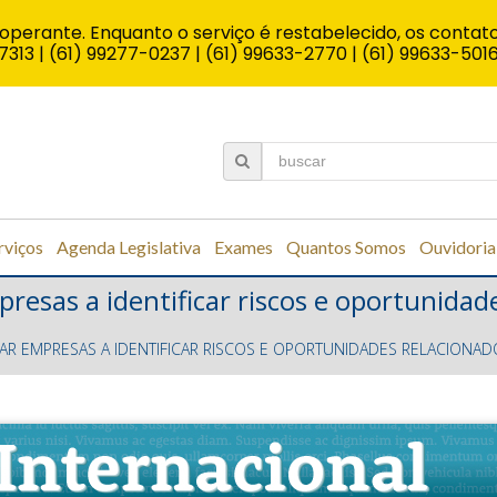
operante. Enquanto o serviço é restabelecido, os contato
7313 | (61) 99277-0237 | (61) 99633-2770 | (61) 99633-501
rviços
Agenda Legislativa
Exames
Quantos Somos
Ouvidoria
presas a identificar riscos e oportunidad
UDAR EMPRESAS A IDENTIFICAR RISCOS E OPORTUNIDADES RELACIONAD