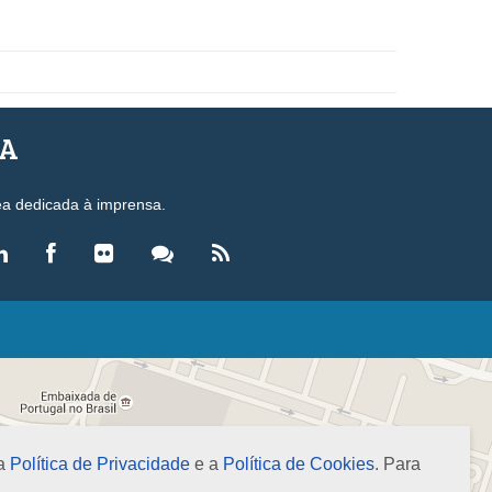
SA
ea dedicada à imprensa.
LEGISLAÇÃO
eis
ecretos-Lei
esoluções
 a
Política de Privacidade
e a
Política de Cookies
. Para
ormas Brasileiras de Contabilidade
nstruções Normativas