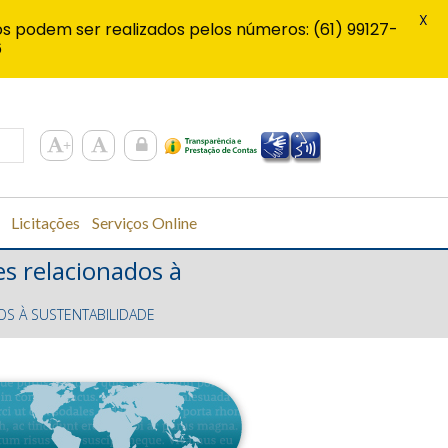
X
s podem ser realizados pelos números: (61) 99127-
6
Licitações
Serviços Online
es relacionados à
OS À SUSTENTABILIDADE