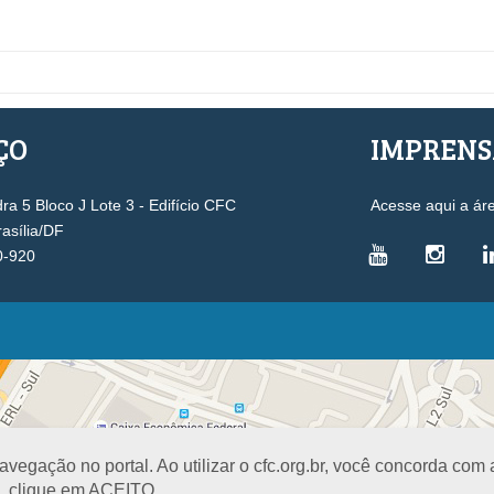
ÇO
IMPREN
a 5 Bloco J Lote 3 - Edifício CFC
Acesse aqui a ár
rasília/DF
0-920
VICE-PRESIDÊNCIAS
Administrativa
L
Controle Interno
D
Desenvolvimento Profissional
R
egação no portal. Ao utilizar o cfc.org.br, você concorda com
Governança e Gestão Estratégica
N
a, clique em ACEITO.
Fiscalização, Ética e Disciplina
I