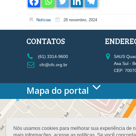
Notícias
28 novembro, 2024
CONTATOS
ENDERE
(61) 3314-9600
SAUS Quadr
Asa Sul - B
cfc@cfc.org.br
CEP: 7007
Mapa do portal
HOME
O CONSELHO
Conselho Diretor
Nossa Sede
Nós usamos cookies para melhorar sua experiência de nav
Planejamento
mais informações, acesse as políticas. Se você concord
Organograma