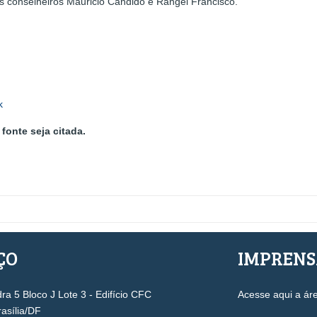
os conselheiros Mauricio Cândido e Rangel Francisco.
k
fonte seja citada.
ÇO
IMPREN
a 5 Bloco J Lote 3 - Edifício CFC
Acesse aqui a ár
rasília/DF