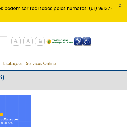
X
s podem ser realizados pelos números: (61) 99127-
6
Licitações
Serviços Online
3)