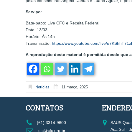
pelas conselheiras Angela Dantas e Luana Aguiar, e pel
Serviço:
Bate-papo: Live CFC e Receita Federal
Data: 13/03
Horário: Às 14h
Transmissão:
https://www.youtube.com/live/u7KShhT71x
A reprodução deste material é permitida desde que a 
Notícias
11 março, 2025
CONTATOS
ENDERE
(61) 3314-9600
SAUS Quadr
Asa Sul - B
cfc@cfc.org.br