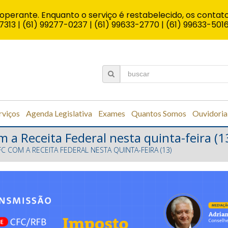
operante. Enquanto o serviço é restabelecido, os contato
7313 | (61) 99277-0237 | (61) 99633-2770 | (61) 99633-501
rviços
Agenda Legislativa
Exames
Quantos Somos
Ouvidoria
m a Receita Federal nesta quinta-feira (1
FC COM A RECEITA FEDERAL NESTA QUINTA-FEIRA (13)