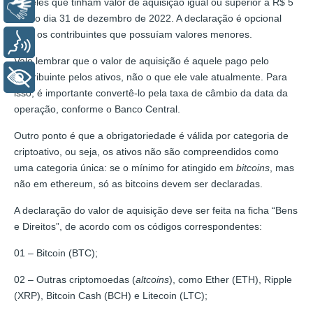
aqueles que tinham valor de aquisição igual ou superior a R$ 5
Libras
mil no dia 31 de dezembro de 2022. A declaração é opcional
para os contribuintes que possuíam valores menores.
Voz
Vale lembrar que o valor de aquisição é aquele pago pelo
+ Acessibilidade
contribuinte pelos ativos, não o que ele vale atualmente. Para
isso, é importante convertê-lo pela taxa de câmbio da data da
operação, conforme o Banco Central.
Outro ponto é que a obrigatoriedade é válida por categoria de
criptoativo, ou seja, os ativos não são compreendidos como
uma categoria única: se o mínimo for atingido em
bitcoins
, mas
não em ethereum, só as bitcoins devem ser declaradas.
A declaração do valor de aquisição deve ser feita na ficha “Bens
e Direitos”, de acordo com os códigos correspondentes:
01 – Bitcoin (BTC);
02 – Outras criptomoedas (
altcoins
), como Ether (ETH), Ripple
(XRP), Bitcoin Cash (BCH) e Litecoin (LTC);