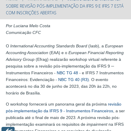
SOBRE REVISÃO PÓS-IMPLEMENTAÇÃO DA IFRS 9 E IFRS 7 ESTÁ
COM INSCRIÇÕES ABERTAS
Por Luciana Melo Costa
Comunicação CFC
O
International Accounting Standards Board
(Iasb), a
European
Accounting Association
(EAA) e o
European Financial Reporting
Advisory Group
(Efrag) realizarão workshop virtual referente à
pesquisa sobre a revisão pós-implementação da IFRS 9 ─
Instrumentos Financeiros -
NBC TG 48
- e IFRS 7 Instrumentos
Financeiros: Evidenciação -
NBC TG 40 (R3)
. O evento
acontecerá no dia 30 de junho de 2023, das 20h às 22h, no
horário de Brasília.
O workshop fornecerá um panorama geral da próxima
revisão
pós-implementação da IFRS 9 - Instrumentos Financeiros
, a ser
publicada até o final de maio de 2023. A próxima revisão pós-
implementação examinará os requisitos de
impairment
na IFRS
9 Instrumentos Financeiros e os requisitos de divulgação