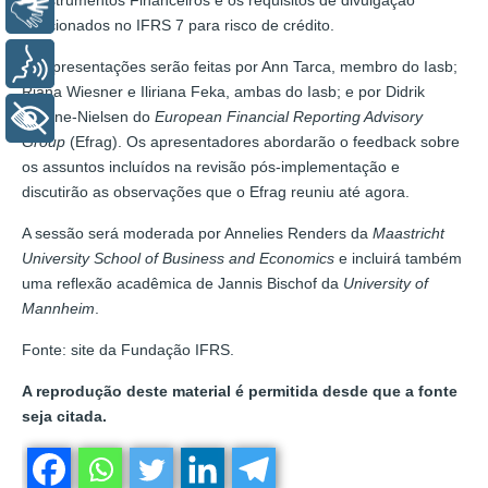
Libras
relacionados no IFRS 7 para risco de crédito.
Voz
As apresentações serão feitas por Ann Tarca, membro do Iasb;
Riana Wiesner e Iliriana Feka, ambas do Iasb; e por Didrik
Thrane-Nielsen do
European Financial Reporting Advisory
+ Acessibilidade
Group
(Efrag). Os apresentadores abordarão o feedback sobre
os assuntos incluídos na revisão pós-implementação e
discutirão as observações que o Efrag reuniu até agora.
A sessão será moderada por Annelies Renders da
Maastricht
University School of Business and Economics
e incluirá também
uma reflexão acadêmica de Jannis Bischof da
University of
Mannheim
.
Fonte: site da Fundação IFRS.
A reprodução deste material é permitida desde que a fonte
seja citada.