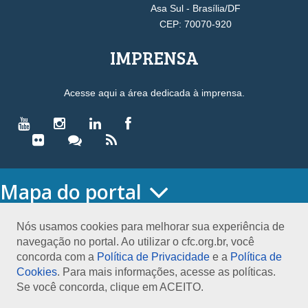
Asa Sul - Brasília/DF
CEP: 70070-920
IMPRENSA
Acesse aqui a área dedicada à imprensa.
Mapa do portal
HOME
O CONSELHO
Nós usamos cookies para melhorar sua experiência de
navegação no portal. Ao utilizar o cfc.org.br, você
Conselho Diretor
concorda com a
Política de Privacidade
e a
Política de
Nossa Sede
Cookies
. Para mais informações, acesse as políticas.
Planejamento
Se você concorda, clique em ACEITO.
Organograma
Medalha João Lyra