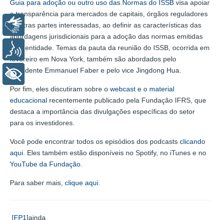
Guia para adoção ou outro uso das Normas do ISSB
visa apoiar
a transparência para mercados de capitais, órgãos reguladores
Libras
e outras partes interessadas, ao definir as características das
abordagens jurisdicionais para a adoção das normas emitidas
pela entidade. Temas da pauta da reunião do ISSB, ocorrida em
Voz
fevereiro em Nova York, também são abordados pelo
presidente Emmanuel Faber e pelo vice Jingdong Hua.
+ Acessibilidade
Por fim, eles discutiram sobre o
webcast e o material
educacional
recentemente publicado pela Fundação IFRS, que
destaca a importância das divulgações específicas do setor
para os investidores.
Você pode encontrar todos os episódios dos podcasts
clicando
aqui
. Eles também estão disponíveis no Spotify, no iTunes e no
YouTube da Fundação
.
Para saber mais,
clique aqui
.
[FP1]
ainda