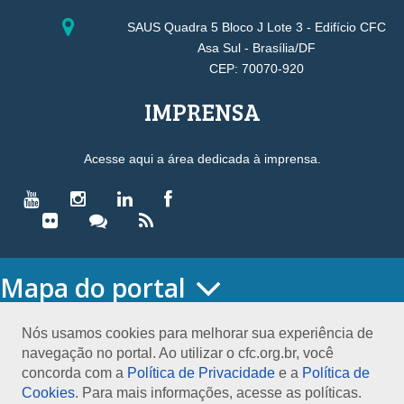
SAUS Quadra 5 Bloco J Lote 3 - Edifício CFC
Asa Sul - Brasília/DF
CEP: 70070-920
IMPRENSA
Acesse aqui a área dedicada à imprensa.
Mapa do portal
HOME
O CONSELHO
Nós usamos cookies para melhorar sua experiência de
navegação no portal. Ao utilizar o cfc.org.br, você
Conselho Diretor
concorda com a
Política de Privacidade
e a
Política de
Nossa Sede
Cookies
. Para mais informações, acesse as políticas.
Planejamento