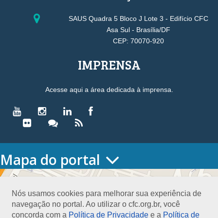
SAUS Quadra 5 Bloco J Lote 3 - Edifício CFC
Asa Sul - Brasília/DF
CEP: 70070-920
IMPRENSA
Acesse aqui a área dedicada à imprensa.
Mapa do portal
HOME
O CONSELHO
Nós usamos cookies para melhorar sua experiência de
Conselho Diretor
navegação no portal. Ao utilizar o cfc.org.br, você
Nossa Sede
concorda com a
Política de Privacidade
e a
Política de
Planejamento