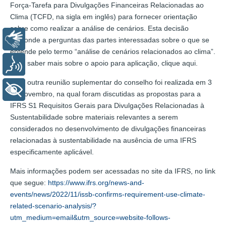
Força-Tarefa para Divulgações Financeiras Relacionadas ao
Clima (TCFD, na sigla em inglês) para fornecer orientação
sobre como realizar a análise de cenários. Esta decisão
Libras
responde a perguntas das partes interessadas sobre o que se
entende pelo termo “análise de cenários relacionados ao clima”.
Para saber mais sobre o apoio para aplicação, clique aqui.
Voz
Uma outra reunião suplementar do conselho foi realizada em 3
+ Acessibilidade
de novembro, na qual foram discutidas as propostas para a
IFRS S1 Requisitos Gerais para Divulgações Relacionadas à
Sustentabilidade sobre materiais relevantes a serem
considerados no desenvolvimento de divulgações financeiras
relacionadas à sustentabilidade na ausência de uma IFRS
especificamente aplicável.
Mais informações podem ser acessadas no site da IFRS, no link
que segue:
https://www.ifrs.org/news-and-
events/news/2022/11/issb-confirms-requirement-use-climate-
related-scenario-analysis/?
utm_medium=email&utm_source=website-follows-