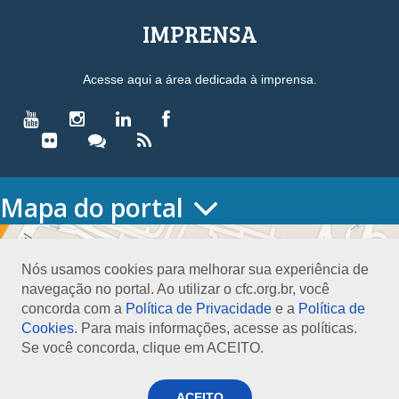
IMPRENSA
Acesse aqui a área dedicada à imprensa.
Mapa do portal
HOME
O CONSELHO
Nós usamos cookies para melhorar sua experiência de
Conselho Diretor
navegação no portal. Ao utilizar o cfc.org.br, você
Nossa Sede
concorda com a
Política de Privacidade
e a
Política de
Planejamento
Cookies
. Para mais informações, acesse as políticas.
Organograma
Se você concorda, clique em ACEITO.
Medalha João Lyra
Presidentes do CFC – Gestões anteriores
PRESIDÊNCIA
ACEITO