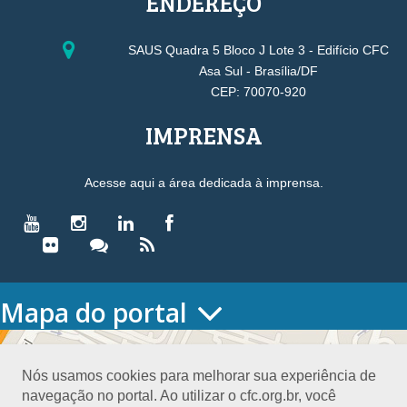
ENDEREÇO
SAUS Quadra 5 Bloco J Lote 3 - Edifício CFC
Asa Sul - Brasília/DF
CEP: 70070-920
IMPRENSA
Acesse aqui a área dedicada à imprensa.
Mapa do portal
HOME
O CONSELHO
Nós usamos cookies para melhorar sua experiência de
Conselho Diretor
navegação no portal. Ao utilizar o cfc.org.br, você
Nossa Sede