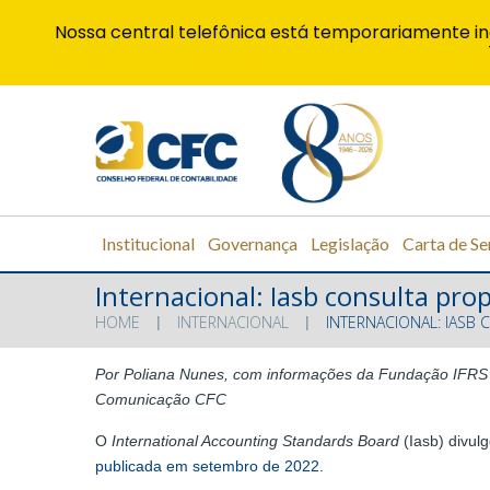
Nossa central telefônica está temporariamente in
Institucional
Governança
Legislação
Carta de Se
Internacional: Iasb consulta pro
HOME
INTERNACIONAL
INTERNACIONAL: IASB
Por Poliana Nunes, com informações da Fundação IFRS
Comunicação CFC
O
International Accounting Standards Board
(Iasb) divul
publicada em setembro de 2022
.