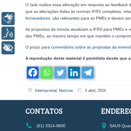
O Iasb realiza essa alteração em resposta ao
feedback
d
que as alterações feitas às normas IFRS completas, rel
fornecedores
, são relevantes para as PMEs e devem ser 
Libras
As propostas da minuta atualizam a IFRS para PMEs e re
Voz
das PMEs, ao mesmo tempo em que mantêm o compromiss
O prazo para
comentários sobre as propostas da emenda
+ Acessibilidade
A reprodução deste material é permitida desde que a 
Internacional
,
Notícias
5 abril, 2024
CONTATOS
ENDERE
(61) 3314-9600
SAUS Quadr