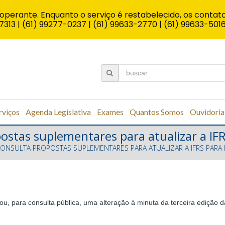
operante. Enquanto o serviço é restabelecido, os contato
7313 | (61) 99277-0237 | (61) 99633-2770 | (61) 99633-501
rviços
Agenda Legislativa
Exames
Quantos Somos
Ouvidoria
postas suplementares para atualizar a I
 CONSULTA PROPOSTAS SUPLEMENTARES PARA ATUALIZAR A IFRS PARA
gou, para consulta pública, uma alteração à minuta da terceira ediç