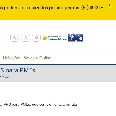
X
s podem ser realizados pelos números: (61) 99127-
6
Licitações
Serviços Online
FRS para PMEs
 PMES
ão da IFRS para PMEs, que complementa a
minuta