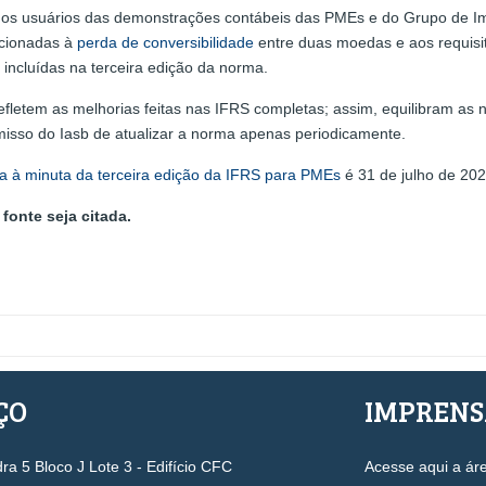
os usuários das demonstrações contábeis das PMEs e do Grupo de 
acionadas à
perda de conversibilidade
entre duas moedas e aos requisi
incluídas na terceira edição da norma.
fletem as melhorias feitas nas IFRS completas; assim, equilibram as
o do Iasb de atualizar a norma apenas periodicamente.
 à minuta da terceira edição da IFRS para PMEs
é 31 de julho de 20
fonte seja citada.
ÇO
IMPREN
a 5 Bloco J Lote 3 - Edifício CFC
Acesse aqui a ár