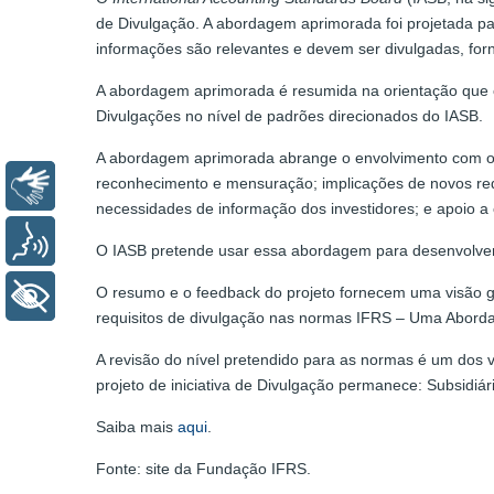
de Divulgação. A abordagem aprimorada foi projetada p
informações são relevantes e devem ser divulgadas, forn
A abordagem aprimorada é resumida na orientação que o
Divulgações no nível de padrões direcionados do IASB.
A abordagem aprimorada abrange o envolvimento com os i
reconhecimento e mensuração; implicações de novos requi
Libras
necessidades de informação dos investidores; e apoio a
Voz
O IASB pretende usar essa abordagem para desenvolver 
O resumo e o feedback do projeto fornecem uma visão ge
+ Acessibilidade
requisitos de divulgação nas normas IFRS – Uma Aborda
A revisão do nível pretendido para as normas é um dos v
projeto de iniciativa de Divulgação permanece: Subsidiá
Saiba mais
aqui
.
Fonte: site da Fundação IFRS.