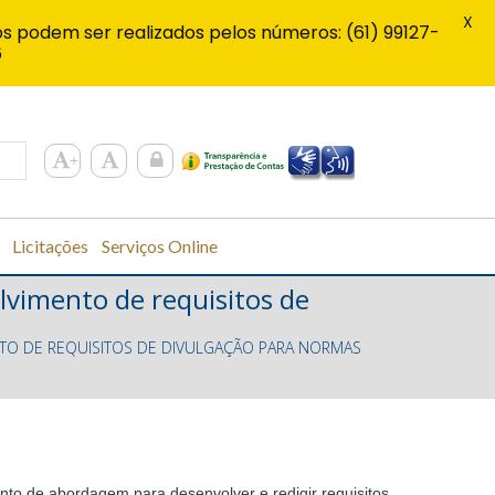
X
s podem ser realizados pelos números: (61) 99127-
6
Licitações
Serviços Online
lvimento de requisitos de
TO DE REQUISITOS DE DIVULGAÇÃO PARA NORMAS
mento de abordagem para desenvolver e redigir requisitos