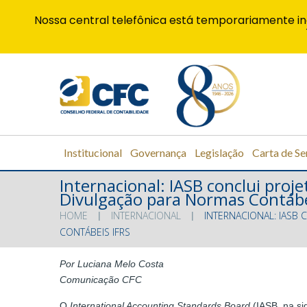
Nossa central telefônica está temporariamente in
Institucional
Governança
Legislação
Carta de Se
Internacional: IASB conclui pro
Divulgação para Normas Contábe
HOME
INTERNACIONAL
INTERNACIONAL: IASB
CONTÁBEIS IFRS
Por Luciana Melo Costa
Comunicação CFC
O
International Accounting Standards Board
(IASB, na si