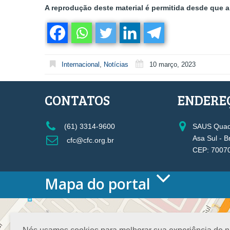
A reprodução deste material é permitida desde que a 
Internacional
,
Notícias
10 março, 2023
CONTATOS
ENDERE
(61) 3314-9600
SAUS Quadr
Asa Sul - B
cfc@cfc.org.br
CEP: 7007
Mapa do portal
HOME
O CONSELHO
Conselho Diretor