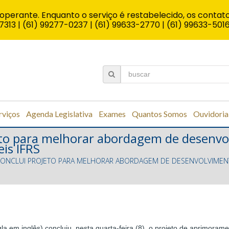
operante. Enquanto o serviço é restabelecido, os contato
7313 | (61) 99277-0237 | (61) 99633-2770 | (61) 99633-501
rviços
Agenda Legislativa
Exames
Quantos Somos
Ouvidoria
jeto para melhorar abordagem de desenvo
is IFRS
 CONCLUI PROJETO PARA MELHORAR ABORDAGEM DE DESENVOLVIMEN
gla em inglês) concluiu, nesta quarta-feira (8), o projeto de aprimora