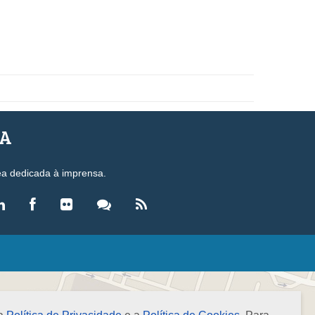
SA
ea dedicada à imprensa.
LEGISLAÇÃO
eis
ecretos-Lei