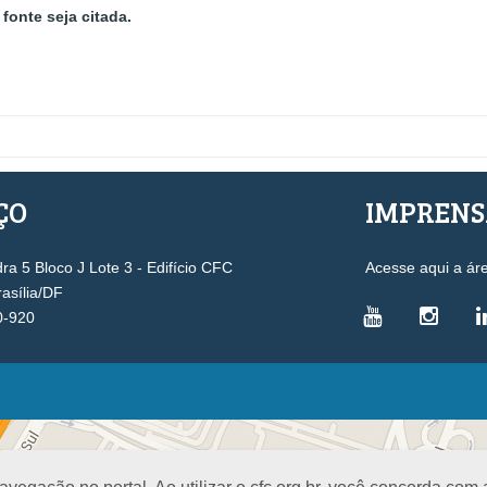
fonte seja citada.
ÇO
IMPREN
a 5 Bloco J Lote 3 - Edifício CFC
Acesse aqui a ár
rasília/DF
0-920
VICE-PRESIDÊNCIAS
Administrativa
L
Controle Interno
D