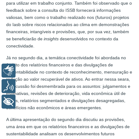
para utilizar em trabalho conjunto. Também foi observado que o
feedback sobre a consulta do ISSB fornecerá informações
valiosas, bem como o trabalho realizado nos (futuros) projetos
do Iasb sobre riscos relacionados ao clima em demonstrações
financeiras, intangíveis e provisões, que, por sua vez, também
se beneficiarão de
insights
desenvolvidos no contexto da
conectividade.
Já no segundo dia, a temática conectividade foi abordada no
âmbito dos relatórios financeiros e das divulgações de
Libras
sustentabilidade no contexto de reconhecimento, mensuração e
redução ao valor recuperável de ativos. Ao entrar nessa seara,
Voz
a discussão foi desmembrada para os assuntos: julgamentos e
estimativas, revisões de deterioração, vida econômica útil de
ativos, relatórios segmentados e divulgações desagregadas,
+ Acessibilidade
benefícios não econômicos e áreas emergentes.
A última apresentação do segundo dia discutiu as provisões,
uma área em que os relatórios financeiros e as divulgações de
sustentabilidade analisam os desenvolvimentos futuros