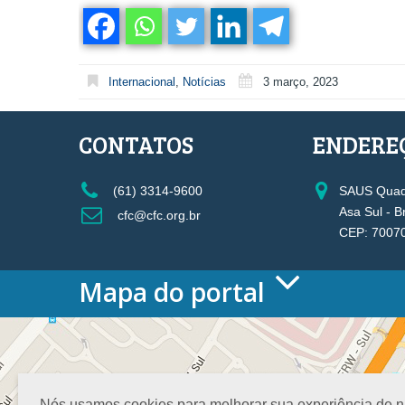
Internacional
,
Notícias
3 março, 2023
CONTATOS
ENDERE
(61) 3314-9600
SAUS Quadr
Asa Sul - B
cfc@cfc.org.br
CEP: 7007
Mapa do portal
HOME
O CONSELHO
Conselho Diretor
Nossa Sede
Nós usamos cookies para melhorar sua experiência de nav