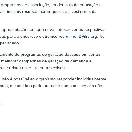
o programas de associação, credenciais de educação e
rincipais recursos por negócios e investidores da
de apresentação, em que devem descrever as respectivas
adas para o endereço eletrônico
recruitment@ifrs.org
. No
pecificado.
nciamento de programas de geração de
leads
em canais
ar e melhorar campanhas de geração de demanda e
de relatórios; entre outras coisas.
s, não é possível ao organismo responder individualmente
os, o candidato pode presumir que sua inscrição não
ui
.