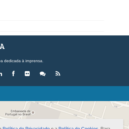
SA
ea dedicada à imprensa.
LEGISLAÇÃO
eis
ecretos-Lei
esoluções
 a
Política de Privacidade
e a
Política de Cookies
. Para