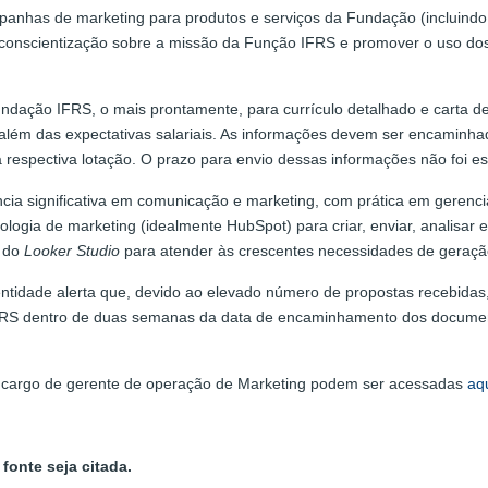
panhas de marketing para produtos e serviços da Fundação (incluind
nscientização sobre a missão da Função IFRS e promover o uso dos p
ndação IFRS, o mais prontamente, para currículo detalhado e carta 
 além das expectativas salariais. As informações devem ser encaminh
a respectiva lotação. O prazo para envio dessas informações não foi es
ência significativa em comunicação e marketing, com prática em gere
nologia de marketing (idealmente HubSpot) para criar, enviar, analis
 do
Looker Studio
para atender às crescentes necessidades de geração 
 entidade alerta que, devido ao elevado número de propostas recebida
IFRS dentro de duas semanas da data de encaminhamento dos document
o cargo de gerente de operação de Marketing podem ser acessadas
aq
fonte seja citada.