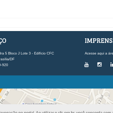
ÇO
IMPREN
a 5 Bloco J Lote 3 - Edifício CFC
Acesse aqui a ár
rasília/DF
0-920
VICE-PRESIDÊNCIAS
Administrativa
L
Controle Interno
D
Desenvolvimento Profissional
R
egação no portal. Ao utilizar o cfc.org.br, você concorda com