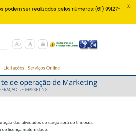
X
s podem ser realizados pelos números: (61) 99127-
6
Licitações
Serviços Online
nte de operação de Marketing
OPERAÇÃO DE MARKETING
uração das atividades do cargo será de 8 meses,
a de licença maternidade.