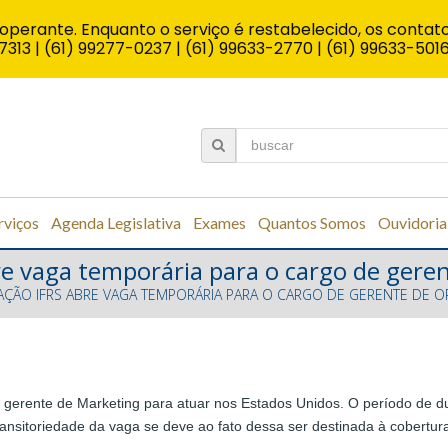
operante. Enquanto o serviço é restabelecido, os contato
7313 | (61) 99277-0237 | (61) 99633-2770 | (61) 99633-501
rviços
Agenda Legislativa
Exames
Quantos Somos
Ouvidoria
re vaga temporária para o cargo de gere
AÇÃO IFRS ABRE VAGA TEMPORÁRIA PARA O CARGO DE GERENTE DE 
 gerente de Marketing para atuar nos Estados Unidos. O período de d
transitoriedade da vaga se deve ao fato dessa ser destinada à cobertur