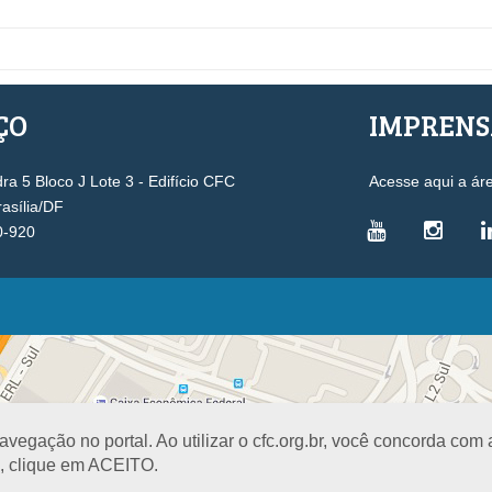
ÇO
IMPREN
a 5 Bloco J Lote 3 - Edifício CFC
Acesse aqui a ár
rasília/DF
0-920
VICE-PRESIDÊNCIAS
Administrativa
L
Controle Interno
D
Desenvolvimento Profissional
R
egação no portal. Ao utilizar o cfc.org.br, você concorda com
Governança e Gestão Estratégica
N
a, clique em ACEITO.
Fiscalização, Ética e Disciplina
I