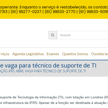
operante. Enquanto o serviço é restabelecido, os contato
7313 | (61) 99277-0237 | (61) 99633-2770 | (61) 99633-501
rviços
Agenda Legislativa
Exames
Quantos Somos
Ouvidoria
e vaga para técnico de suporte de TI
ÇÃO IFRS ABRE VAGA PARA TÉCNICO DE SUPORTE DE TI
suporte de Tecnologia da Informação (TI), com lotação em Londres (Re
e infraestrutura da IFRS. Apesar de a função ser destinada à atuação 