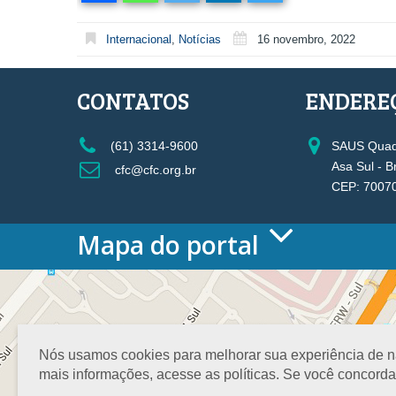
Internacional
,
Notícias
16 novembro, 2022
CONTATOS
ENDERE
(61) 3314-9600
SAUS Quadr
Asa Sul - B
cfc@cfc.org.br
CEP: 7007
Mapa do portal
HOME
O CONSELHO
Conselho Diretor
Nossa Sede
Nós usamos cookies para melhorar sua experiência de nav
Planejamento
mais informações, acesse as políticas. Se você concord
Organograma