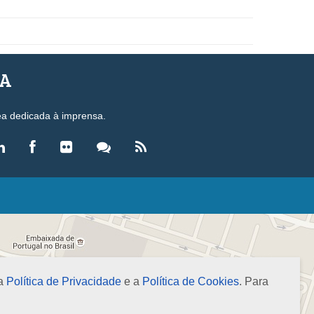
SA
ea dedicada à imprensa.
LEGISLAÇÃO
eis
ecretos-Lei
esoluções
 a
Política de Privacidade
e a
Política de Cookies
. Para
ormas Brasileiras de Contabilidade
nstruções Normativas