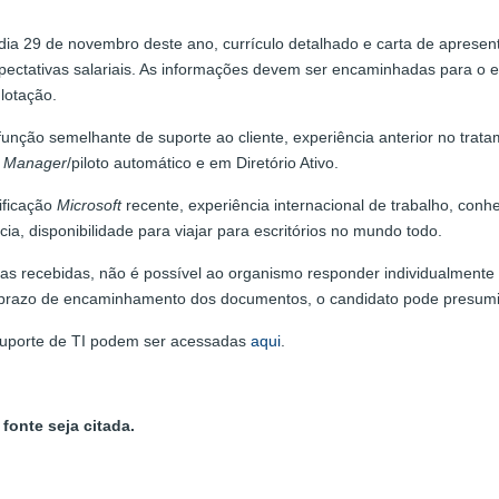
dia 29 de novembro deste ano, currículo detalhado e carta de apresen
pectativas salariais. As informações devem ser encaminhadas para o 
 lotação.
unção semelhante de suporte ao cliente, experiência anterior no trata
t Manager
/piloto automático e em Diretório Ativo.
ificação
Microsoft
recente, experiência internacional de trabalho, conh
ia, disponibilidade para viajar para escritórios no mundo todo.
as recebidas, não é possível ao organismo responder individualmente
prazo de encaminhamento dos documentos, o candidato pode presumir 
 suporte de TI podem ser acessadas
aqui
.
fonte seja citada.