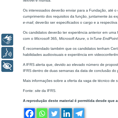
flexível e híbrida.
Os interessados deverão enviar para a Fundação, até o 
cumprimento dos requisitos da função, juntamente às ex
e-mail
, deverão ser especificados o cargo e a respectiva
Os candidatos deverão ter experiência anterior em uma f
com o
Microsoft
365,
Microsoft Azure
, o
InTune EndPoin
Libras
É recomendado também que os candidatos tenham Cert
Voz
habilidades audiovisuais e experiência em videoconferênc
A IFRS alerta que, devido ao elevado número de propost
+ Acessibilidade
IFRS dentro de duas semanas da data de conclusão do 
Mais informações sobre a oferta da vaga de técnico de
Fonte:
site
da IFRS.
A reprodução deste material é permitida desde que a 