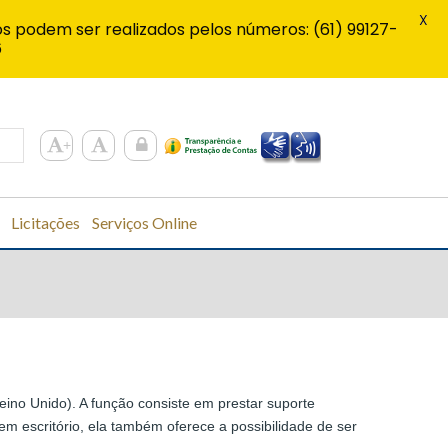
X
s podem ser realizados pelos números: (61) 99127-
6
Licitações
Serviços Online
ino Unido). A função consiste em prestar suporte
em escritório, ela também oferece a possibilidade de ser