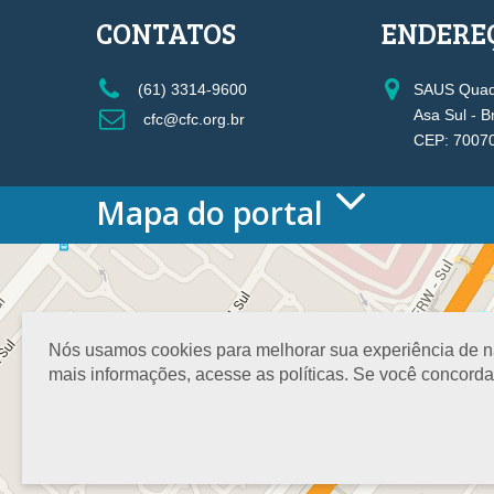
CONTATOS
ENDERE
(61) 3314-9600
SAUS Quadr
Asa Sul - B
cfc@cfc.org.br
CEP: 7007
Mapa do portal
HOME
O CONSELHO
Conselho Diretor
Nossa Sede
Nós usamos cookies para melhorar sua experiência de nav
Planejamento
mais informações, acesse as políticas. Se você concord
Organograma
Medalha João Lyra
Presidentes do CFC – Gestões anteriores
PRESIDÊNCIA
O Presidente