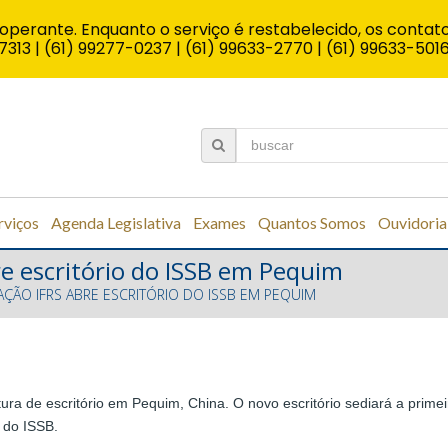
operante. Enquanto o serviço é restabelecido, os contato
7313 | (61) 99277-0237 | (61) 99633-2770 | (61) 99633-501
rviços
Agenda Legislativa
Exames
Quantos Somos
Ouvidoria
re escritório do ISSB em Pequim
AÇÃO IFRS ABRE ESCRITÓRIO DO ISSB EM PEQUIM
a de escritório em Pequim, China. O novo escritório sediará a primei
 do ISSB.