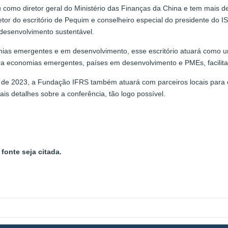
u como diretor geral do Ministério das Finanças da China e tem mais d
etor do escritório de Pequim e conselheiro especial do presidente do 
 desenvolvimento sustentável.
ias emergentes e em desenvolvimento, esse escritório atuará como um
ara economias emergentes, países em desenvolvimento e PMEs, facili
e 2023, a Fundação IFRS também atuará com parceiros locais para c
ais detalhes sobre a conferência, tão logo possível.
fonte seja citada.