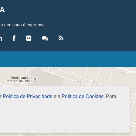
SA
ea dedicada à imprensa.
LEGISLAÇÃO
eis
ecretos-Lei
esoluções
 a
Política de Privacidade
e a
Política de Cookies
. Para
ormas Brasileiras de Contabilidade
nstruções Normativas
úmulas
NOTÍCIAS
gência de Notícias
evista Brasileira de Contabilidade (RBC)