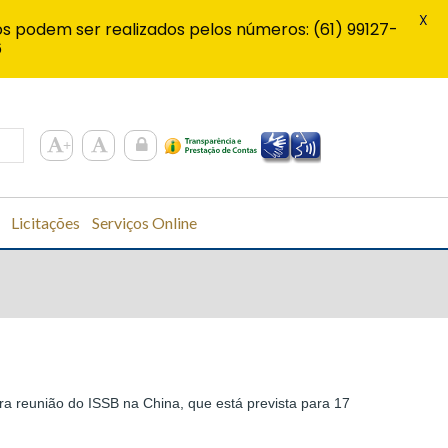
X
s podem ser realizados pelos números: (61) 99127-
6
Licitações
Serviços Online
ra reunião do ISSB na China, que está prevista para 17