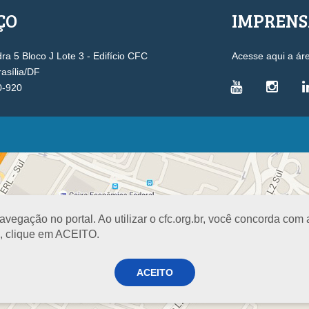
ÇO
IMPREN
a 5 Bloco J Lote 3 - Edifício CFC
Acesse aqui a ár
rasília/DF
0-920
VICE-PRESIDÊNCIAS
Administrativa
L
Controle Interno
D
Desenvolvimento Profissional
R
egação no portal. Ao utilizar o cfc.org.br, você concorda com
Governança e Gestão Estratégica
N
a, clique em ACEITO.
Fiscalização, Ética e Disciplina
I
Técnica
S
Registro
ACEITO
PROJETOS E PROGRAMAS
A
Excelência na Contabilidade
R