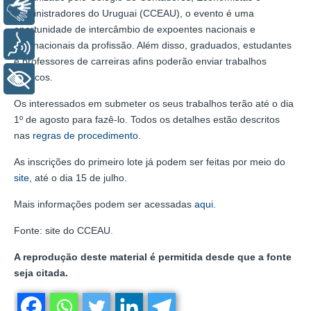
Libras
Administradores do Uruguai (CCEAU), o evento é uma
oportunidade de intercâmbio de expoentes nacionais e
Voz
internacionais da profissão. Além disso, graduados, estudantes
e professores de carreiras afins poderão enviar trabalhos
técnicos.
+ Acessibilidade
Os interessados em submeter os seus trabalhos terão até o dia
1º de agosto para fazê-lo. Todos os detalhes estão descritos
nas
regras de procedimento
.
As inscrições do primeiro lote já podem ser feitas por meio do
site
, até o dia 15 de julho.
Mais informações podem ser acessadas
aqui.
Fonte: site do CCEAU.
A reprodução deste material é permitida desde que a fonte
seja citada.