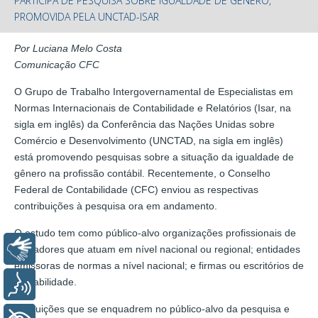
PARTICIPA DE PESQUISA SOBRE IGUALDADE DE GÊNERO,
PROMOVIDA PELA UNCTAD-ISAR
Por Luciana Melo Costa
Comunicação CFC
O Grupo de Trabalho Intergovernamental de Especialistas em
Normas Internacionais de Contabilidade e Relatórios (Isar, na
sigla em inglês) da Conferência das Nações Unidas sobre
Comércio e Desenvolvimento (UNCTAD, na sigla em inglês)
está promovendo pesquisas sobre a situação da igualdade de
gênero na profissão contábil. Recentemente, o Conselho
Federal de Contabilidade (CFC) enviou as respectivas
contribuições à pesquisa ora em andamento.
O estudo tem como público-alvo organizações profissionais de
Libras
contadores que atuam em nível nacional ou regional; entidades
emissoras de normas a nível nacional; e firmas ou escritórios de
contabilidade.
Voz
Instituições que se enquadrem no público-alvo da pesquisa e