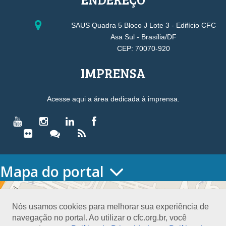
SAUS Quadra 5 Bloco J Lote 3 - Edifício CFC
Asa Sul - Brasília/DF
CEP: 70070-920
IMPRENSA
Acesse aqui a área dedicada à imprensa.
Mapa do portal
HOME
O CONSELHO
Nós usamos cookies para melhorar sua experiência de
Conselho Diretor
navegação no portal. Ao utilizar o cfc.org.br, você
Nossa Sede