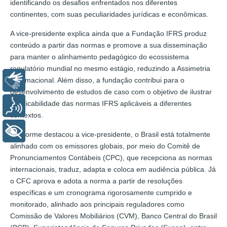
identificando os desafios enfrentados nos diferentes
continentes, com suas peculiaridades jurídicas e econômicas.
A vice-presidente explica ainda que a Fundação IFRS produz
conteúdo a partir das normas e promove a sua disseminação
para manter o alinhamento pedagógico do ecossistema
regulatório mundial no mesmo estágio, reduzindo a Assimetria
Informacional. Além disso, a fundação contribui para o
Libras
desenvolvimento de estudos de caso com o objetivo de ilustrar
a aplicabilidade das normas IFRS aplicáveis a diferentes
Voz
contextos.
+ Acessibilidade
Conforme destacou a vice-presidente, o Brasil está totalmente
alinhado com os emissores globais, por meio do Comitê de
Pronunciamentos Contábeis (CPC), que recepciona as normas
internacionais, traduz, adapta e coloca em audiência pública. Já
o CFC aprova e adota a norma a partir de resoluções
específicas e um cronograma rigorosamente cumprido e
monitorado, alinhado aos principais reguladores como
Comissão de Valores Mobiliários (CVM), Banco Central do Brasil