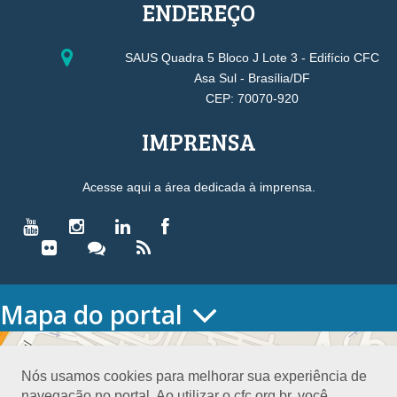
ENDEREÇO
SAUS Quadra 5 Bloco J Lote 3 - Edifício CFC
Asa Sul - Brasília/DF
CEP: 70070-920
IMPRENSA
Acesse aqui a área dedicada à imprensa.
Mapa do portal
HOME
O CONSELHO
Nós usamos cookies para melhorar sua experiência de
Conselho Diretor
navegação no portal. Ao utilizar o cfc.org.br, você