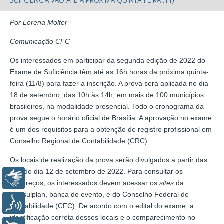
SUFICIÊNCIA VÃO ATÉ A PRÓXIMA QUINTA-FEIRA (11)
Por Lorena Molter
Comunicação CFC
Os interessados em participar da segunda edição de 2022 do
Exame de Suficiência têm até as 16h horas da próxima quinta-
feira (11/8) para fazer a inscrição. A prova será aplicada no dia
18 de setembro, das 10h às 14h, em mais de 100 municípios
brasileiros, na modalidade presencial. Todo o cronograma da
prova segue o horário oficial de Brasília. A aprovação no exame
é um dos requisitos para a obtenção de registro profissional em
Conselho Regional de Contabilidade (CRC).
Os locais de realização da prova serão divulgados a partir das
16h do dia 12 de setembro de 2022. Para consultar os
Libras
endereços, os interessados devem acessar os
sites
da
Consulplan, banca do evento, e do Conselho Federal de
Voz
Contabilidade (CFC). De acordo com o edital do exame, a
identificação correta desses locais e o comparecimento no