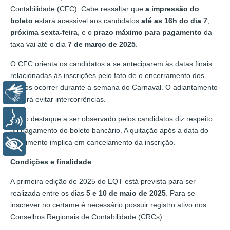
Contabilidade (CFC). Cabe ressaltar que
a impressão do
boleto
estará acessível aos candidatos
até
as 16h do dia 7
,
próxima sexta-feira
, e o
prazo máximo para pagamento
da
taxa vai até o dia
7 de março de 2025
.
O CFC orienta os candidatos a se anteciparem às datas finais
relacionadas às inscrições pelo fato de o encerramento dos
prazos ocorrer durante a semana do Carnaval. O adiantamento
Libras
poderá evitar intercorrências.
Voz
Outro destaque a ser observado pelos candidatos diz respeito
ao pagamento do boleto bancário. A quitação após a data do
vencimento implica em cancelamento da inscrição.
+ Acessibilidade
Condições e finalidade
A primeira edição de 2025 do EQT está prevista para ser
realizada entre os dias
5 e 10 de maio de 2025
. Para se
inscrever no certame é necessário possuir registro ativo nos
Conselhos Regionais de Contabilidade (CRCs).