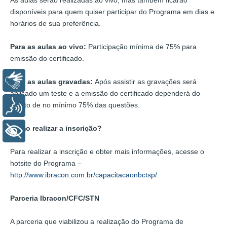
disponíveis para quem quiser participar do Programa em dias e
horários de sua preferência.
Para as aulas ao vivo:
Participação mínima de 75% para
emissão do certificado.
Libras
Para as aulas gravadas:
Após assistir as gravações será
aplicado um teste e a emissão do certificado dependerá do
acerto de no mínimo 75% das questões.
Voz
Como realizar a inscrição?
+ Acessibilidade
Para realizar a inscrição e obter mais informações, acesse o
hotsite do Programa –
http://www.ibracon.com.br/capacitacaonbctsp/
.
Parceria Ibracon/CFC/STN
A parceria que viabilizou a realização do Programa de