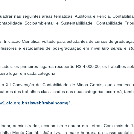
uadrar nas seguintes áreas temáticas: Auditoria e Perícia, Contabili
ntabilidade Socioambiental e Sustentabilidade, Contabilidade Trib
s: Iniciação Científica, voltado para estudantes de cursos de graduaç
professores e estudantes de pós-graduação em nível
lato sensu
e
st
miados: os primeiros lugares receberão R$ 4.000,00, os trabalhos s
eiro lugar em cada categoria.
 a XII Convenção de Contabilidade de Minas Gerais, que acontece 
autores dos trabalhos classificados nas duas categorias ocorrerá, tam
w1.cfc.org.br/sisweb/trabalhosmg/
.
ntador, administrador, economista e doutor em Letras. Com mais de 15
ha Mérito Contábil João Lyra, a maior honraria da classe contábil. L