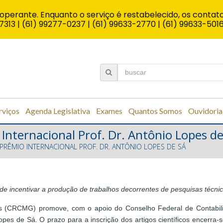
operante. Enquanto o serviço é restabelecido, os contato
7313 | (61) 99277-0237 | (61) 99633-2770 | (61) 99633-501
rviços
Agenda Legislativa
Exames
Quantos Somos
Ouvidoria
 Internacional Prof. Dr. Antônio Lopes de
 PRÊMIO INTERNACIONAL PROF. DR. ANTÔNIO LOPES DE SÁ
e incentivar a produção de trabalhos decorrentes de pesquisas técnico
s (CRCMG) promove, com o apoio do Conselho Federal de Contabili
opes de Sá. O prazo para a inscrição dos artigos científicos encerra-