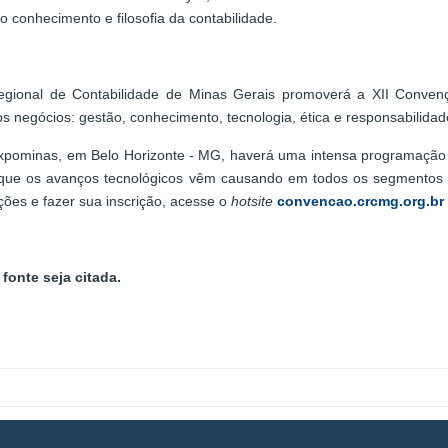
 do conhecimento e filosofia da contabilidade.
egional de Contabilidade de Minas Gerais promoverá a XII Conven
s negócios: gestão, conhecimento, tecnologia, ética e responsabilidade
 Expominas, em Belo Horizonte - MG, haverá uma intensa programação d
os que os avanços tecnológicos vêm causando em todos os segmentos
ções e fazer sua inscrição, acesse o
hotsite
convencao.crcmg.org.br
fonte seja citada.