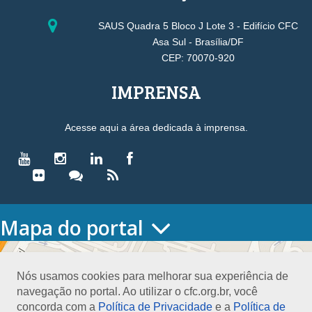
SAUS Quadra 5 Bloco J Lote 3 - Edifício CFC
Asa Sul - Brasília/DF
CEP: 70070-920
IMPRENSA
Acesse aqui a área dedicada à imprensa.
Mapa do portal
HOME
O CONSELHO
Nós usamos cookies para melhorar sua experiência de
Conselho Diretor
navegação no portal. Ao utilizar o cfc.org.br, você
Nossa Sede
concorda com a
Política de Privacidade
e a
Política de
Planejamento