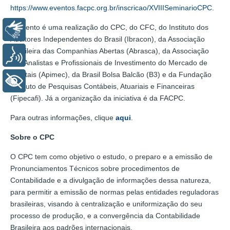
https://www.eventos.facpc.org.br/inscricao/XVIIISeminarioCPC
.
O evento é uma realização do CPC, do CFC, do Instituto dos
Libras
Auditores Independentes do Brasil (Ibracon), da Associação
Brasileira das Companhias Abertas (Abrasca), da Associação
Voz
dos Analistas e Profissionais de Investimento do Mercado de
Capitais (Apimec), da Brasil Bolsa Balcão (B3) e da Fundação
+ Acessibilidade
Instituto de Pesquisas Contábeis, Atuariais e Financeiras
(Fipecafi). Já a organização da iniciativa é da FACPC.
Para outras informações, clique
aqui
.
Sobre o CPC
O CPC tem como objetivo o estudo, o preparo e a emissão de
Pronunciamentos Técnicos sobre procedimentos de
Contabilidade e a divulgação de informações dessa natureza,
para permitir a emissão de normas pelas entidades reguladoras
brasileiras, visando à centralização e uniformização do seu
processo de produção, e a convergência da Contabilidade
Brasileira aos padrões internacionais.