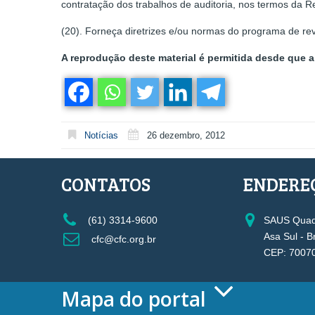
contratação dos trabalhos de auditoria, nos termos da 
(20). Forneça diretrizes e/ou normas do programa de rev
A reprodução deste material é permitida desde que a 
Notícias
26 dezembro, 2012
CONTATOS
ENDERE
(61) 3314-9600
SAUS Quadr
Asa Sul - B
cfc@cfc.org.br
CEP: 7007
Mapa do portal