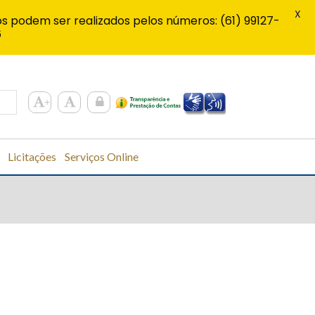
X
s podem ser realizados pelos números: (61) 99127-
6
Licitações
Serviços Online