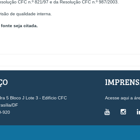
Resolução CFC n.º 821/97 e da Resolução CFC n.º 987/2003.
isão de qualidade interna.
fonte seja citada.
ÇO
IMPREN
a 5 Bloco J Lote 3 - Edifício CFC
Acesse aqui a ár
rasília/DF
0-920