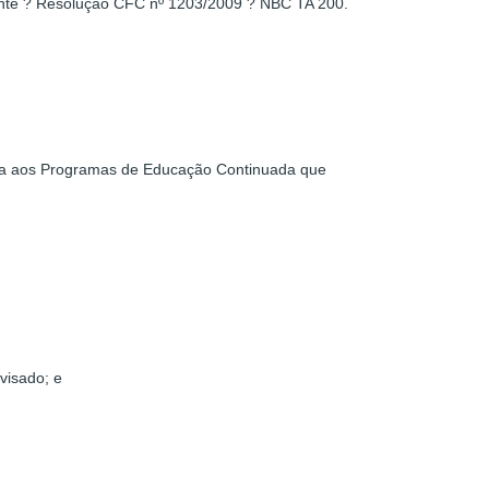
dente ? Resolução CFC nº 1203/2009 ? NBC TA 200.
ada aos Programas de Educação Continuada que
visado; e