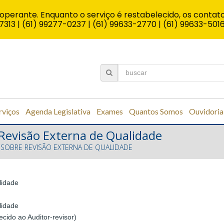
operante. Enquanto o serviço é restabelecido, os contato
7313 | (61) 99277-0237 | (61) 99633-2770 | (61) 99633-501
rviços
Agenda Legislativa
Exames
Quantos Somos
Ouvidoria
Revisão Externa de Qualidade
 SOBRE REVISÃO EXTERNA DE QUALIDADE
lidade
lidade
cido ao Auditor-revisor)