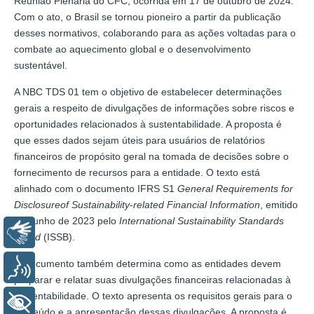
Reunião Plenária do CFC, ocorrida em 17 de outubro de 2024.
Com o ato, o Brasil se tornou pioneiro a partir da publicação
desses normativos, colaborando para as ações voltadas para o
combate ao aquecimento global e o desenvolvimento
sustentável.
A NBC TDS 01 tem o objetivo de estabelecer determinações
gerais a respeito de divulgações de informações sobre riscos e
oportunidades relacionados à sustentabilidade. A proposta é
que esses dados sejam úteis para usuários de relatórios
financeiros de propósito geral na tomada de decisões sobre o
fornecimento de recursos para a entidade. O texto está
alinhado com o documento IFRS S1
General Requirements for
Disclosureof Sustainability-related Financial Information
, emitido
em junho de 2023 pelo
International Sustainability Standards
Libras
Board
(ISSB).
O documento também determina como as entidades devem
Voz
preparar e relatar suas divulgações financeiras relacionadas à
sustentabilidade. O texto apresenta os requisitos gerais para o
+ Acessibilidade
conteúdo e a apresentação dessas divulgações. A proposta é