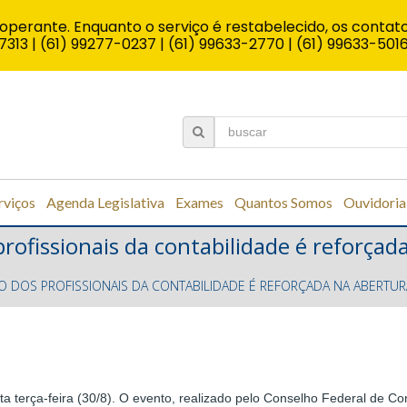
operante. Enquanto o serviço é restabelecido, os contato
7313 | (61) 99277-0237 | (61) 99633-2770 | (61) 99633-501
rviços
Agenda Legislativa
Exames
Quantos Somos
Ouvidoria
profissionais da contabilidade é reforça
O DOS PROFISSIONAIS DA CONTABILIDADE É REFORÇADA NA ABERTU
sta terça-feira (30/8). O evento, realizado pelo Conselho Federal de 