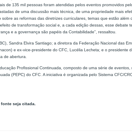
s de 135 mil pessoas foram atendidas pelos eventos promovidos pelo 
astadas de uma discussão mais técnica, de uma propriedade mais efeti
 sobre as reformas das diretrizes curriculares, temas que estão alé
m efeito de transformação social e, a cada edição dessas, esse debate
erança e a governança são papéis da Contabilidade”, ressaltou.
FBC), Sandra Elvira Santiago; a diretora da Federação Nacional das 
nacon) e ex-vice-presidente do CFC, Lucélia Lecheta; e o presidente
a de abertura.
cação Profissional Continuada, composto de uma série de eventos, re
uada (PEPC) do CFC. A iniciativa é organizada pelo Sistema CFC/CRCs
fonte seja citada.