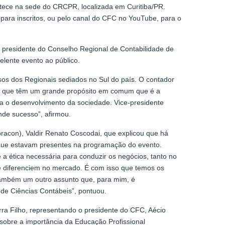
ontece na sede do CRCPR, localizada em Curitiba/PR.
para inscritos, ou pelo canal do CFC no YouTube, para o
 presidente do Conselho Regional de Contabilidade de
lente evento ao público.
sos dos Regionais sediados no Sul do país. O contador
gos, que têm um grande propósito em comum que é a
ara o desenvolvimento da sociedade. Vice-presidente
nde sucesso”, afirmou.
bracon), Valdir Renato Coscodai, que explicou que há
 que estavam presentes na programação do evento.
a ética necessária para conduzir os negócios, tanto no
e diferenciem no mercado. É com isso que temos os
 também um outro assunto que, para mim, é
 de Ciências Contábeis”, pontuou.
ra Filho, representando o presidente do CFC, Aécio
 sobre a importância da Educação Profissional