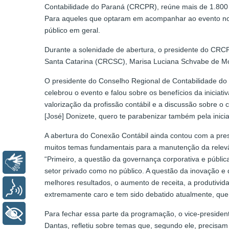
Contabilidade do Paraná (CRCPR), reúne mais de 1.800 pa
Para aqueles que optaram em acompanhar ao evento no mo
público em geral.
Durante a solenidade de abertura, o presidente do CRCP
Santa Catarina (CRCSC), Marisa Luciana Schvabe de Mor
O presidente do Conselho Regional de Contabilidade do 
celebrou o evento e falou sobre os benefícios da inici
valorização da profissão contábil e a discussão sobre o
[José] Donizete, quero te parabenizar também pela inici
A abertura do Conexão Contábil ainda contou com a prese
muitos temas fundamentais para a manutenção da relevâ
“Primeiro, a questão da governança corporativa e públic
Libras
setor privado como no público. A questão da inovação e
melhores resultados, o aumento de receita, a produtivi
Voz
extremamente caro e tem sido debatido atualmente, que 
+ Acessibilidade
Para fechar essa parte da programação, o vice-preside
Dantas, refletiu sobre temas que, segundo ele, precisam