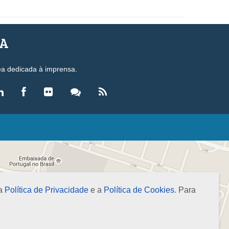
SA
ea dedicada à imprensa.
LEGISLAÇÃO
eis
ecretos-Lei
esoluções
 a
Política de Privacidade
e a
Política de Cookies
. Para
ormas Brasileiras de Contabilidade
nstruções Normativas
úmulas