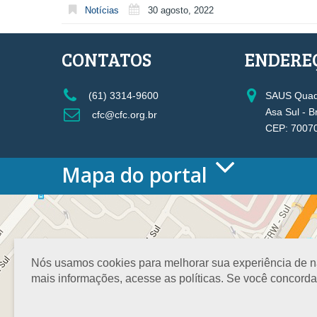
Notícias
30 agosto, 2022
CONTATOS
ENDERE
(61) 3314-9600
SAUS Quadr
Asa Sul - B
cfc@cfc.org.br
CEP: 7007
Mapa do portal
HOME
O CONSELHO
Conselho Diretor
Nossa Sede
Nós usamos cookies para melhorar sua experiência de nav
Planejamento
mais informações, acesse as políticas. Se você concord
Organograma
Medalha João Lyra
Presidentes do CFC – Gestões anteriores