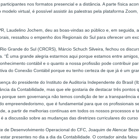
rticipantes nos formatos presencial e a distância. A parte física ac
delo virtual, é possível assistir às palestras pela plataforma Zoom, 
R, Laudelino Jochem, deu as boas-vindas ao público e, em seguida, a
ais, ressaltou o empenho dos Regionais do Sul para oferecer um exce
Rio Grande do Sul (CRCRS), Márcio Schuch Silveira, fechou os discur
ativa. “É uma grande alegria estarmos aqui porque estamos entre ami
 conhecimento contábil e o quanto a nossa profissão pode contribuir p
ativa do Conexão Contábil porque eu tenho certeza de que já é um gra
nça do presidente do Instituto de Auditoria Independente do Brasil (I
ncia da Contabilidade, mas que ele gostaria de destacar três pontos
a porque sem governança não temos condição de ter a transparência e 
 do empreendedorismo, que é fundamental para que os profissionais s
dade, a partir de melhorias contínuas em todos os nossos processos e
é a discussão sobre as mudanças das diretrizes curriculares do curso
nte de Desenvolvimento Operacional do CFC, Joaquim de Alencar Bezer
 estar presentes no dia a dia da Contabilidade. O contador ainda falou