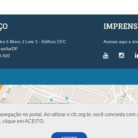
ÇO
IMPREN
a 5 Bloco J Lote 3 - Edifício CFC
Acesse aqui a ár
rasília/DF
0-920
VICE-PRESIDÊNCIAS
Administrativa
L
Controle Interno
D
Desenvolvimento Profissional
R
egação no portal. Ao utilizar o cfc.org.br, você concorda com
Governança e Gestão Estratégica
N
a, clique em ACEITO.
Fiscalização, Ética e Disciplina
I
Técnica
S
Registro