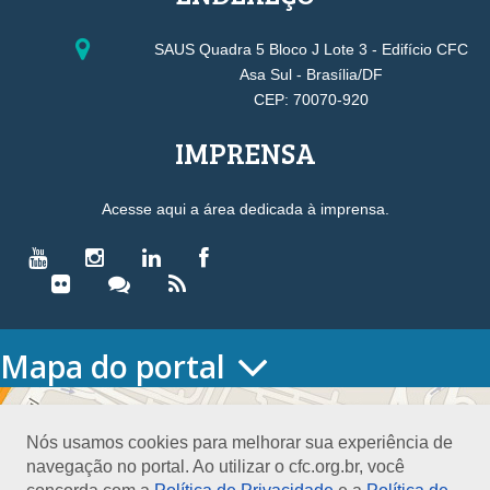
SAUS Quadra 5 Bloco J Lote 3 - Edifício CFC
Asa Sul - Brasília/DF
CEP: 70070-920
IMPRENSA
Acesse aqui a área dedicada à imprensa.
Mapa do portal
HOME
O CONSELHO
Nós usamos cookies para melhorar sua experiência de
Conselho Diretor
navegação no portal. Ao utilizar o cfc.org.br, você
Nossa Sede