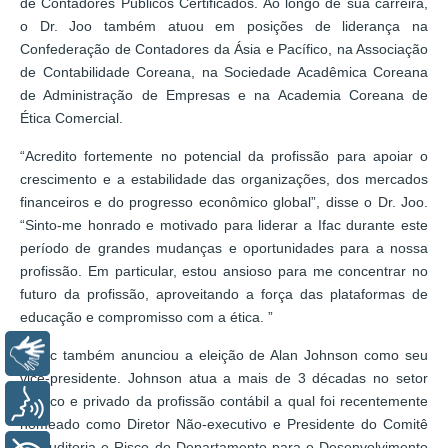
de Contadores Públicos Certificados. Ao longo de sua carreira,
o Dr. Joo também atuou em posições de liderança na
Confederação de Contadores da Ásia e Pacífico, na Associação
de Contabilidade Coreana, na Sociedade Acadêmica Coreana
de Administração de Empresas e na Academia Coreana de
Ética Comercial.
“Acredito fortemente no potencial da profissão para apoiar o
crescimento e a estabilidade das organizações, dos mercados
financeiros e do progresso econômico global”, disse o Dr. Joo.
“Sinto-me honrado e motivado para liderar a Ifac durante este
período de grandes mudanças e oportunidades para a nossa
profissão. Em particular, estou ansioso para me concentrar no
futuro da profissão, aproveitando a força das plataformas de
educação e compromisso com a ética. ”
Libras
A Ifac também anunciou a eleição de Alan Johnson como seu
vice-presidente. Johnson atua a mais de 3 décadas no setor
público e privado da profissão contábil a qual foi recentemente
Voz
nomeado como Diretor Não-executivo e Presidente do Comitê
de Auditoria e Risco do Departamento para o Desenvolvimento