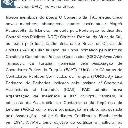
+ Acessibilidade
Internacional (DFID), no Reino Unido.
Novos membros do
board
O Conselho da IFAC elegeu cinco
novos membros, abrangendo quatro continentes:• Magrét
Pétursdóttir, da Islândia, nomeado pela Federação Nórdica dos
Contabilistas Públicos (NRF)• Christine Ramon, da África do Sul,
nomeada pelo Instituto Sul-africano de Revisores Oficiais de
Contas (SAICA)• Jiahua Tang, da China, nomeado pelo Instituto
Chinês de Contadores Públicos Certificados (CICPA)• Ayse Ariak
Tunaboylu da Turquia, nomeada pela Associação de
Contadores Peritos da Turquia (EAAT) / União de Câmaras de
Contadores Públicos Certificados da Turquia (TURMOB)• Lisa
Padmore, de Barbados, indicada pelo Institute of Chartered
Accountants of Barbados (ICAB)
IFAC admite nova
organização de membros
A Ifac divulgou, também, a
admissão da Associação de Contabilistas da República da
Letónia (AARL) como nova organização membro, patrocinada
pela Associação Letã de Auditores Certificados. Estabelecida
em 1994, A AARL temo objetivo de certificar e melhorar as