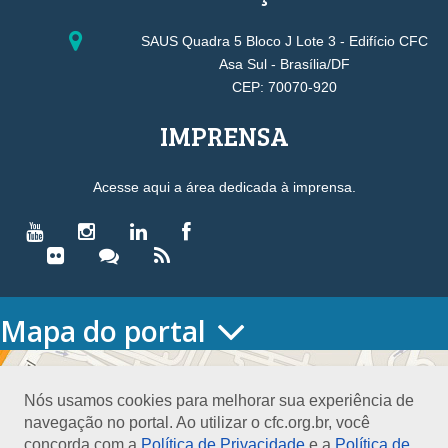
SAUS Quadra 5 Bloco J Lote 3 - Edifício CFC
Asa Sul - Brasília/DF
CEP: 70070-920
IMPRENSA
Acesse aqui a área dedicada à imprensa.
Mapa do portal
HOME
O CONSELHO
Nós usamos cookies para melhorar sua experiência de
Conselho Diretor
navegação no portal. Ao utilizar o cfc.org.br, você
Nossa Sede
concorda com a
Política de Privacidade
e a
Política de