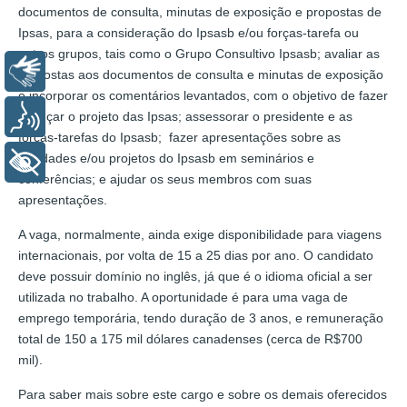
documentos de consulta, minutas de exposição e propostas de
Ipsas, para a consideração do Ipsasb e/ou forças-tarefa ou
outros grupos, tais como o Grupo Consultivo Ipsasb; avaliar as
Libras
respostas aos documentos de consulta e minutas de exposição
e incorporar os comentários levantados, com o objetivo de fazer
avançar o projeto das Ipsas; assessorar o presidente e as
Voz
forças-tarefas do Ipsasb; fazer apresentações sobre as
atividades e/ou projetos do Ipsasb em seminários e
+ Acessibilidade
conferências; e ajudar os seus membros com suas
apresentações.
A vaga, normalmente, ainda exige disponibilidade para viagens
internacionais, por volta de 15 a 25 dias por ano. O candidato
deve possuir domínio no inglês, já que é o idioma oficial a ser
utilizada no trabalho. A oportunidade é para uma vaga de
emprego temporária, tendo duração de 3 anos, e remuneração
total de 150 a 175 mil dólares canadenses (cerca de R$700
mil).
Para saber mais sobre este cargo e sobre os demais oferecidos