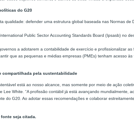
olíticas do G20
lta qualidade: defender uma estrutura global baseada nas Normas de 
 International Public Sector Accounting Standards Board (Ipsasb) no d
 governos a adotarem a contabilidade de exercício e profissionalizar a
rantir que as pequenas e médias empresas (PMEs) tenham acesso às fe
 compartilhada pela sustentabilidade
ustentável está ao nosso alcance, mas somente por meio de ação colet
se Lee White. “A profissão contábil já está avançando mundialmente,
e do G20. Ao adotar essas recomendações e colaborar estreitamente 
fonte seja citada.