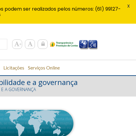
X
s podem ser realizados pelos números: (61) 99127-
6
Licitações
Serviços Online
abilidade e a governança
E E A GOVERNANÇA