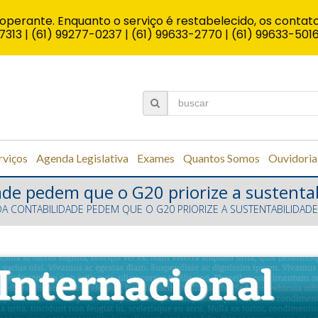
operante. Enquanto o serviço é restabelecido, os contato
7313 | (61) 99277-0237 | (61) 99633-2770 | (61) 99633-501
rviços
Agenda Legislativa
Exames
Quantos Somos
Ouvidoria
idade pedem que o G20 priorize a sustent
 DA CONTABILIDADE PEDEM QUE O G20 PRIORIZE A SUSTENTABILIDAD