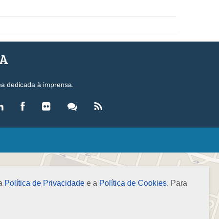
SA
ea dedicada à imprensa.
LEGISLAÇÃO
eis
ecretos-Lei
 a
Política de Privacidade
e a
Política de Cookies
. Para
esoluções
ormas Brasileiras de Contabilidade
nstruções Normativas