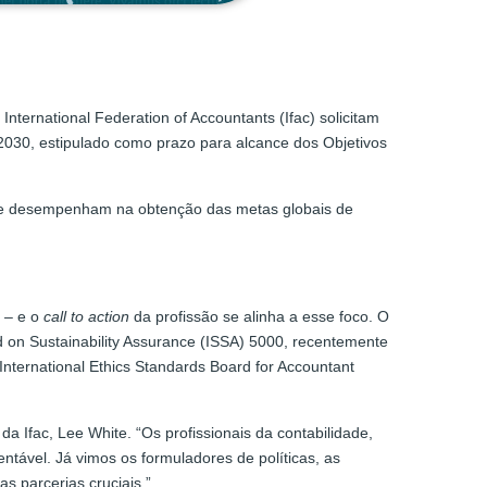
a International Federation of Accountants (Ifac) solicitam
2030, estipulado como prazo para alcance dos Objetivos
idade desempenham na obtenção das metas globais de
a – e o
call to action
da profissão se alinha a esse foco. O
 on Sustainability Assurance (ISSA) 5000, recentemente
International Ethics Standards Board for Accountant
a Ifac, Lee White. “Os profissionais da contabilidade,
ntável. Já vimos os formuladores de políticas, as
 parcerias cruciais.”