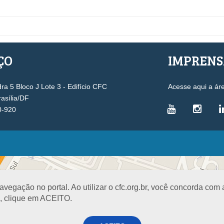
ÇO
IMPREN
a 5 Bloco J Lote 3 - Edifício CFC
Acesse aqui a ár
rasília/DF
0-920
VICE-PRESIDÊNCIAS
Administrativa
L
Controle Interno
D
egação no portal. Ao utilizar o cfc.org.br, você concorda com
Desenvolvimento Profissional
R
a, clique em ACEITO.
Governança e Gestão Estratégica
N
Fiscalização, Ética e Disciplina
I