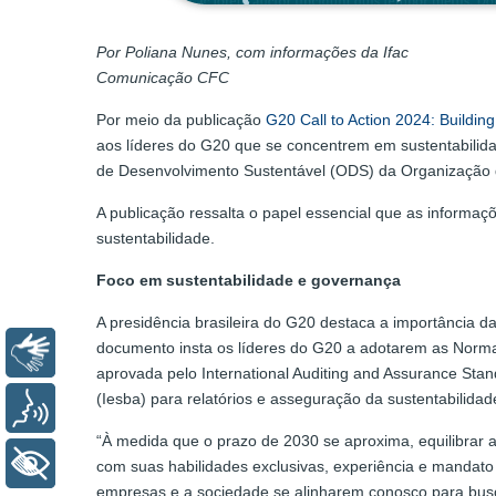
Por Poliana Nunes, com informações da Ifac
Comunicação CFC
Por meio da publicação
G20 Call to Action 2024: Buildin
aos líderes do G20 que se concentrem em sustentabilid
de Desenvolvimento Sustentável (ODS) da Organização
A publicação ressalta o papel essencial que as informa
sustentabilidade.
Foco em sustentabilidade e governança
A presidência brasileira do G20 destaca a importância d
documento insta os líderes do G20 a adotarem as Normas
Libras
aprovada pelo International Auditing and Assurance Stan
(Iesba) para relatórios e asseguração da sustentabilidad
Voz
“À medida que o prazo de 2030 se aproxima, equilibrar as
+ Acessibilidade
com suas habilidades exclusivas, experiência e mandato 
empresas e a sociedade se alinharem conosco para busc