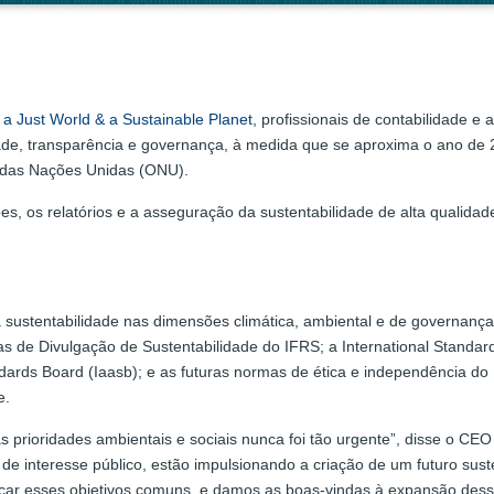
g a Just World & a Sustainable Planet
, profissionais de contabilidade e 
ade, transparência e governança, à medida que se aproxima o ano de 
 das Nações Unidas (ONU).
ções, os relatórios e a asseguração da sustentabilidade de alta qual
a sustentabilidade nas dimensões climática, ambiental e de governanç
 de Divulgação de Sustentabilidade do IFRS; a International Standard
dards Board (Iaasb); e as futuras normas de ética e independência do 
e.
 prioridades ambientais e sociais nunca foi tão urgente”, disse o CEO d
de interesse público, estão impulsionando a criação de um futuro suste
ar esses objetivos comuns, e damos as boas-vindas à expansão dessas