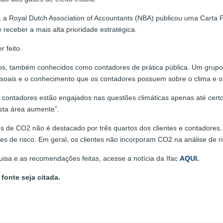
 a Royal Dutch Association of Accountants (NBA) publicou uma Carta P
eceber a mais alta prioridade estratégica.
 feito.
rnos, também conhecidos como contadores de prática pública. Um grupo
soais e o conhecimento que os contadores possuem sobre o clima e os
“os contadores estão engajados nas questões climáticas apenas até c
esta área aumente”.
 de CO2 não é destacado por três quartos dos clientes e contadores. 
 de risco. Em geral, os clientes não incorporam CO2 na análise de ri
isa e as recomendações feitas, acesse a notícia da Ifac
AQUI
.
fonte seja citada.