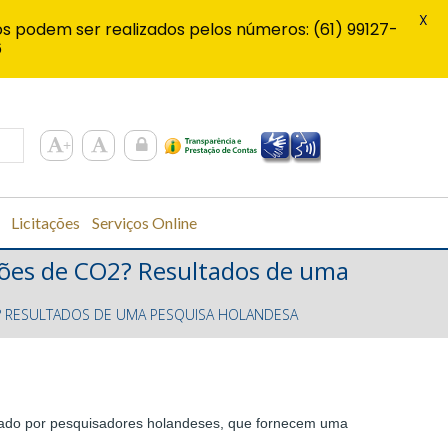
X
s podem ser realizados pelos números: (61) 99127-
6
Licitações
Serviços Online
ssões de CO2? Resultados de uma
? RESULTADOS DE UMA PESQUISA HOLANDESA
lizado por pesquisadores holandeses, que fornecem uma