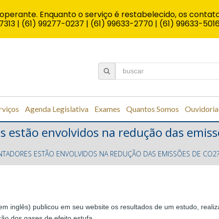
operante. Enquanto o serviço é restabelecido, os contato
7313 | (61) 99277-0237 | (61) 99633-2770 | (61) 99633-501
rviços
Agenda Legislativa
Exames
Quantos Somos
Ouvidoria
es estão envolvidos na redução das emi
ONTADORES ESTÃO ENVOLVIDOS NA REDUÇÃO DAS EMISSÕES DE CO2
a em inglês) publicou em seu website os resultados de um estudo, rea
ão dos gases de efeito estufa.