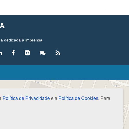
SA
ea dedicada à imprensa.
LEGISLAÇÃO
eis
ecretos-Lei
 a
Política de Privacidade
e a
Política de Cookies
. Para
esoluções
ormas Brasileiras de Contabilidade
nstruções Normativas
úmulas