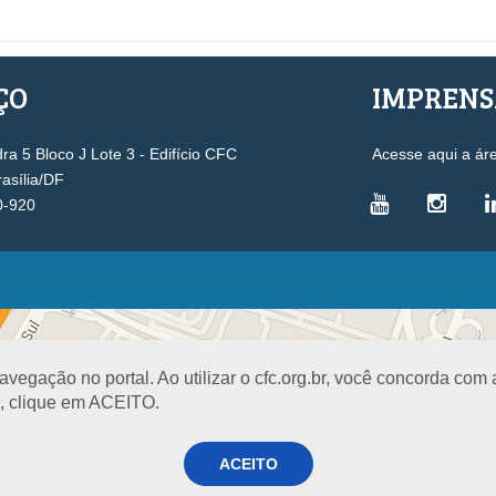
ÇO
IMPREN
a 5 Bloco J Lote 3 - Edifício CFC
Acesse aqui a ár
rasília/DF
0-920
VICE-PRESIDÊNCIAS
Administrativa
L
Controle Interno
D
egação no portal. Ao utilizar o cfc.org.br, você concorda com
Desenvolvimento Profissional
R
a, clique em ACEITO.
Governança e Gestão Estratégica
N
Fiscalização, Ética e Disciplina
I
ACEITO
Técnica
S
Registro