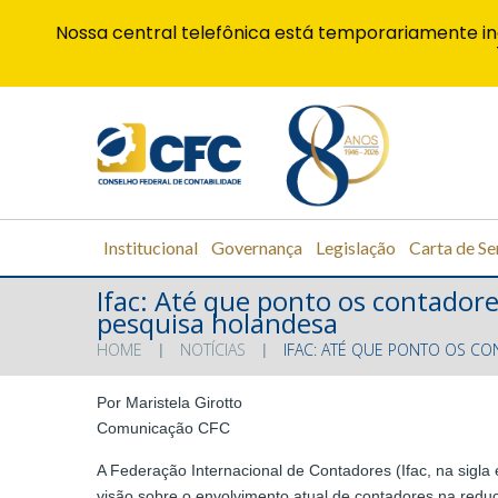
Nossa central telefônica está temporariamente in
Institucional
Governança
Legislação
Carta de Se
Ifac: Até que ponto os contador
pesquisa holandesa
HOME
NOTÍCIAS
IFAC: ATÉ QUE PONTO OS C
Por Maristela Girotto
Comunicação CFC
A Federação Internacional de Contadores (Ifac, na sigl
visão sobre o envolvimento atual de contadores na reduç