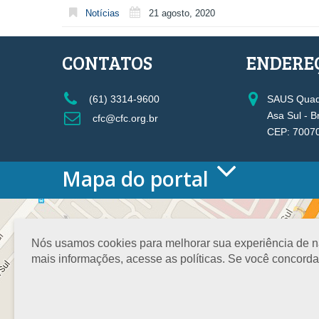
Notícias
21 agosto, 2020
CONTATOS
ENDERE
(61) 3314-9600
SAUS Quadr
Asa Sul - B
cfc@cfc.org.br
CEP: 7007
Mapa do portal
HOME
O CONSELHO
Conselho Diretor
Nós usamos cookies para melhorar sua experiência de nav
Nossa Sede
mais informações, acesse as políticas. Se você concord
Planejamento
Organograma
Medalha João Lyra
Presidentes do CFC – Gestões anteriores