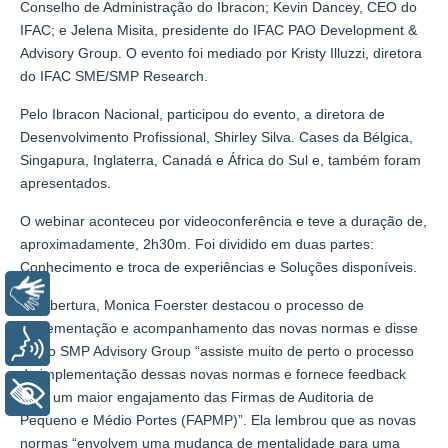
Conselho de Administração do Ibracon; Kevin Dancey, CEO do
IFAC; e Jelena Misita, presidente do IFAC PAO Development &
Advisory Group. O evento foi mediado por Kristy Illuzzi, diretora
do IFAC SME/SMP Research.
Pelo Ibracon Nacional, participou do evento, a diretora de
Desenvolvimento Profissional, Shirley Silva. Cases da Bélgica,
Singapura, Inglaterra, Canadá e África do Sul e, também foram
apresentados.
O webinar aconteceu por videoconferência e teve a duração de,
aproximadamente, 2h30m. Foi dividido em duas partes:
Conhecimento e troca de experiências e Soluções disponíveis.
Libras
Na abertura, Monica Foerster destacou o processo de
implementação e acompanhamento das novas normas e disse
Voz
que o SMP Advisory Group “assiste muito de perto o processo
de implementação dessas novas normas e fornece feedback
+ Acessibilidade
para um maior engajamento das Firmas de Auditoria de
Pequeno e Médio Portes (FAPMP)”. Ela lembrou que as novas
normas “envolvem uma mudança de mentalidade para uma