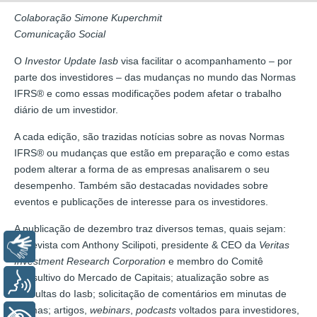
Colaboração Simone Kuperchmit
Comunicação Social
O
Investor Update Iasb
visa facilitar o acompanhamento – por
parte dos investidores – das mudanças no mundo das Normas
IFRS® e como essas modificações podem afetar o trabalho
diário de um investidor.
A cada edição, são trazidas notícias sobre as novas Normas
IFRS® ou mudanças que estão em preparação e como estas
podem alterar a forma de as empresas analisarem o seu
desempenho. Também são destacadas novidades sobre
eventos e publicações de interesse para os investidores.
A publicação de dezembro traz diversos temas, quais sejam:
entrevista com Anthony Scilipoti, presidente & CEO da
Veritas
Libras
Investment Research Corporation
e membro do Comitê
Consultivo do Mercado de Capitais; atualização sobre as
Voz
consultas do Iasb; solicitação de comentários em minutas de
normas; artigos,
webinars
,
podcasts
voltados para investidores,