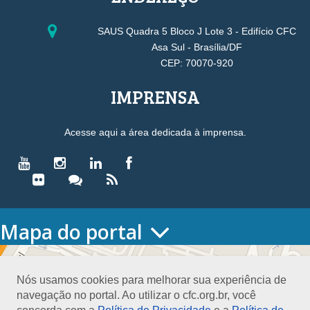
SAUS Quadra 5 Bloco J Lote 3 - Edifício CFC
Asa Sul - Brasília/DF
CEP: 70070-920
IMPRENSA
Acesse aqui a área dedicada à imprensa.
Mapa do portal
HOME
O CONSELHO
Nós usamos cookies para melhorar sua experiência de
Conselho Diretor
navegação no portal. Ao utilizar o cfc.org.br, você
Nossa Sede