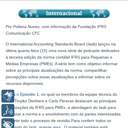
Por Poliana Nunes, com informação da Fundação IFRS
Comunicação CFC
O International Accounting Standards Board (Iasb) lançou na
última quarta-feira (15) uma nova série de podcasts dedicados
à terceira edição da norma contábil IFRS para Pequenas e
Médias Empresas (PMEs). A série tem como objetivo informar
sobre as principais atualizações da norma; compartilhar
percepções sobre essas atualizações e informar sobre os
recursos disponíveis.
Ouça o Episódio 1
, no qual os membros da equipe técnica do
Libras
Iasb Tinyiko Denhere e Carlo Pereras destacam as principais
atualizações da IFRS para PMEs, a abordagem do Iasb para
Voz
atualizar a norma e o envolvimento com as partes interessadas
durante todo o processo de revisão.Para conferir todos os
+ Acessibilidade
podcasts do Iasb,
acesse aqui
. O material também está