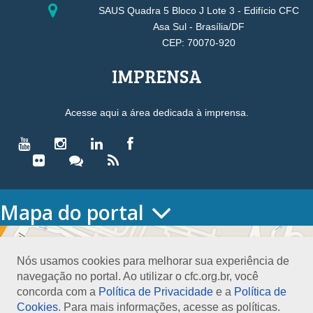
SAUS Quadra 5 Bloco J Lote 3 - Edifício CFC
Asa Sul - Brasília/DF
CEP: 70070-920
IMPRENSA
Acesse aqui a área dedicada à imprensa.
Mapa do portal
HOME
O CONSELHO
Nós usamos cookies para melhorar sua experiência de
Conselho Diretor
navegação no portal. Ao utilizar o cfc.org.br, você
Nossa Sede
concorda com a
Política de Privacidade
e a
Política de
Planejamento
Cookies
. Para mais informações, acesse as políticas.
Organograma