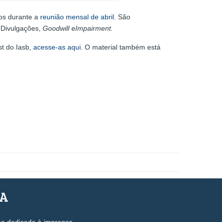
dos durante a
reunião mensal de abril
. São
 Divulgações,
Goodwill
e
Impairment.
st do Iasb,
acesse-as aqui
. O material também está
SA