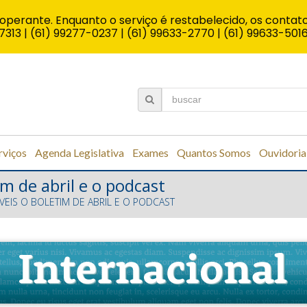
operante. Enquanto o serviço é restabelecido, os contato
7313 | (61) 99277-0237 | (61) 99633-2770 | (61) 99633-501
rviços
Agenda Legislativa
Exames
Quantos Somos
Ouvidoria
im de abril e o podcast
ÍVEIS O BOLETIM DE ABRIL E O PODCAST