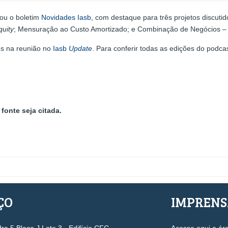
gou o boletim
Novidades Iasb
, com destaque para três projetos discuti
quity
; Mensuração ao Custo Amortizado; e Combinação de Negócios –
os na reunião no
Iasb
Update
. Para conferir todas as edições do podca
fonte seja citada.
ÇO
IMPREN