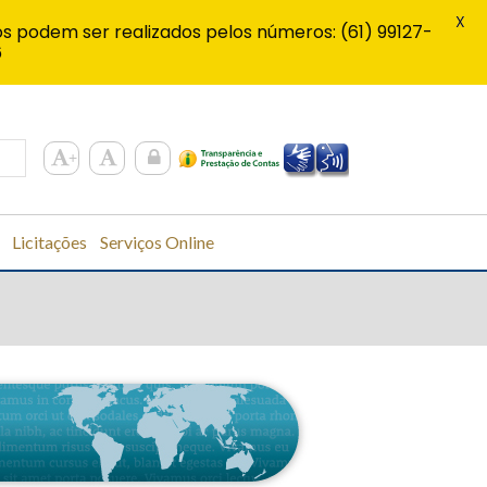
X
s podem ser realizados pelos números: (61) 99127-
6
Licitações
Serviços Online