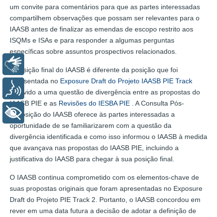
um convite para comentários para que as partes interessadas
compartilhem observações que possam ser relevantes para o
IAASB antes de finalizar as emendas de escopo restrito aos
ISQMs e ISAs e para responder a algumas perguntas
específicas sobre assuntos prospectivos relacionados.
Libras
A posição final do IAASB é diferente da posição que foi
apresentada no
Exposure Draft do Projeto IAASB PIE Track
Voz
2
devido a uma questão de divergência entre as propostas do
IAASB PIE e as
Revisões do IESBA PIE
. A Consulta Pós-
+ Acessibilidade
Exposição do IAASB oferece às partes interessadas a
oportunidade de se familiarizarem com a questão da
divergência identificada e como isso informou o IAASB à medida
que avançava nas propostas do IAASB PIE, incluindo a
justificativa do IAASB para chegar à sua posição final.
O IAASB continua comprometido com os elementos-chave de
suas propostas originais que foram apresentadas no Exposure
Draft do Projeto PIE Track 2. Portanto, o IAASB concordou em
rever em uma data futura a decisão de adotar a definição de