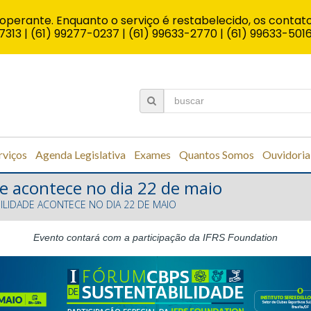
operante. Enquanto o serviço é restabelecido, os contato
7313 | (61) 99277-0237 | (61) 99633-2770 | (61) 99633-501
rviços
Agenda Legislativa
Exames
Quantos Somos
Ouvidoria
e acontece no dia 22 de maio
ILIDADE ACONTECE NO DIA 22 DE MAIO
Evento contará com a participação da IFRS Foundation