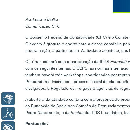
Por Lorena Molter
Comunicação CFC
O Conselho Federal de Contabilidade (CFC) e o Comitê B
O evento é gratuito e aberto para a classe contábil e pa
programação, a partir das 8h. A atividade acontece, das 
O Fórum contará com a participação da IFRS
Foundatio
com os seguintes temas: O CBPS, as normas internaciona
também haverá três workshops, coordenados por repre
Preparadores Iniciantes – processo inicial de elaboração
divulgados; e Reguladores – órgãos e agências de regu
Libras
A abertura da atividade contará com a presença do pres
da Fundação de Apoio aos Comitês de Pronunciamentos C
Pedro Nascimento; e da
trustee
da IFRS Foundation, Isab
Voz
Pontuação:
+ Acessibilidade