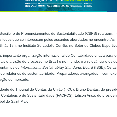
rasileiro de Pronunciamentos de Sustentabilidade (CBPS) realizam, n
ra todos que se interessam pelos assuntos abordados no encontro. As ins
8h às 18h, no Instituto Serzedello Corrêa, no Setor de Clubes Esportivo
n
, importante organização internacional de Contabilidade criada para 
is e a visão do processo no Brasil e no mundo; e a relevância e os d
sentantes do
International Sustainability Standards Board
(ISSB). Os as
 de relatórios de sustentabilidade; Preparadores avançados – com exper
lação de mercado.
idente do Tribunal de Contas da União (TCU), Bruno Dantas; do presid
ontábeis e de Sustentabilidade (FACPCS), Edison Arisa; do presiden
el de Saint Malo.