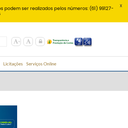
X
s podem ser realizados pelos números: (61) 99127-
6
Licitações
Serviços Online