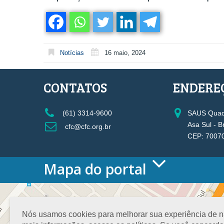
Notícias
16 maio, 2024
CONTATOS
ENDERE
(61) 3314-9600
SAUS Quadr
Asa Sul - B
cfc@cfc.org.br
CEP: 7007
Mapa do portal
HOME
O CONSELHO
Conselho Diretor
Nós usamos cookies para melhorar sua experiência de nav
Nossa Sede