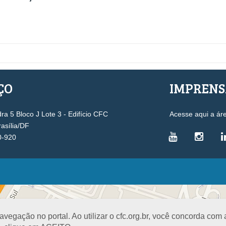
ÇO
IMPREN
a 5 Bloco J Lote 3 - Edifício CFC
Acesse aqui a ár
rasília/DF
0-920
VICE-PRESIDÊNCIAS
Administrativa
L
Controle Interno
D
egação no portal. Ao utilizar o cfc.org.br, você concorda com
Desenvolvimento Profissional
R