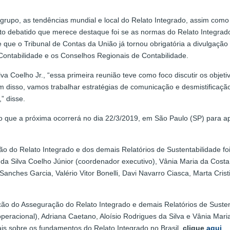
 grupo, as tendências mundial e local do Relato Integrado, assim com
to debatido que merece destaque foi se as normas do Relato Integrado
 que o Tribunal de Contas da União já tornou obrigatória a divulgação
Contabilidade e os Conselhos Regionais de Contabilidade.
va Coelho Jr., “essa primeira reunião teve como foco discutir os obje
 disso, vamos trabalhar estratégias de comunicação e desmistificação 
” disse.
o que a próxima ocorrerá no dia 22/3/2019, em São Paulo (SP) para 
o do Relato Integrado e dos demais Relatórios de Sustentabilidade foi
da Silva Coelho Júnior (coordenador executivo), Vânia Maria da Costa
ches Garcia, Valério Vitor Bonelli, Davi Navarro Ciasca, Marta Cristi
 do Asseguração do Relato Integrado e demais Relatórios de Sustenta
racional), Adriana Caetano, Aloísio Rodrigues da Silva e Vânia Maria 
is sobre os fundamentos do Relato Integrado no Brasil,
clique
aqui
.