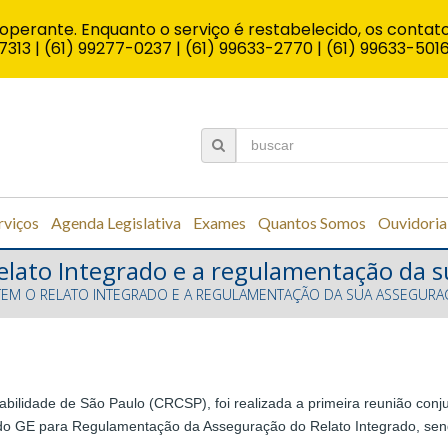
operante. Enquanto o serviço é restabelecido, os contato
7313 | (61) 99277-0237 | (61) 99633-2770 | (61) 99633-501
rviços
Agenda Legislativa
Exames
Quantos Somos
Ouvidoria
elato Integrado e a regulamentação da 
EM O RELATO INTEGRADO E A REGULAMENTAÇÃO DA SUA ASSEGURA
bilidade de São Paulo (CRCSP), foi realizada a primeira reunião conj
 GE para Regulamentação da Asseguração do Relato Integrado, sendo