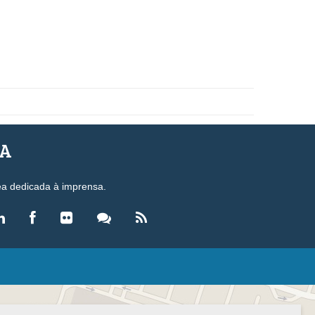
SA
ea dedicada à imprensa.
LEGISLAÇÃO
eis