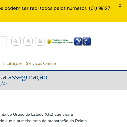
X
s podem ser realizados pelos números: (61) 99127-
6
Licitações
Serviços Online
sua asseguração
ÇÃO
unta do
Grupo de Estudo (GE) que visa a
 que o primeiro trata da preparação do Relato