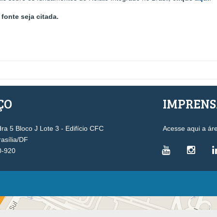
fonte seja citada.
ÇO
IMPREN
a 5 Bloco J Lote 3 - Edifício CFC
Acesse aqui a ár
rasília/DF
0-920
VICE-PRESIDÊNCIAS
Administrativa
L