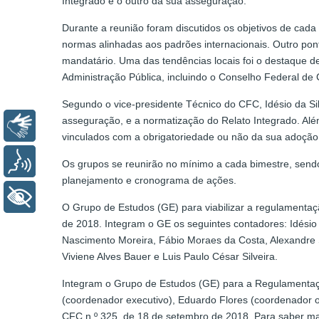
Integrado e o outro da sua asseguração.
Durante a reunião foram discutidos os objetivos de cada
normas alinhadas aos padrões internacionais. Outro pon
mandatário. Uma das tendências locais foi o destaque de
Administração Pública, incluindo o Conselho Federal de 
Segundo o vice-presidente Técnico do CFC, Idésio da Sil
asseguração, e a normatização do Relato Integrado. Além
Libras
vinculados com a obrigatoriedade ou não da sua adoção,
Voz
Os grupos se reunirão no mínimo a cada bimestre, send
planejamento e cronograma de ações.
+ Acessibilidade
O Grupo de Estudos (GE) para viabilizar a regulamentaçã
de 2018. Integram o GE os seguintes contadores: Idésio 
Nascimento Moreira, Fábio Moraes da Costa, Alexandre San
Viviene Alves Bauer e Luis Paulo César Silveira.
Integram o Grupo de Estudos (GE) para a Regulamentação
(coordenador executivo), Eduardo Flores (coordenador ope
CFC n.º 325, de 18 de setembro de 2018. Para saber ma