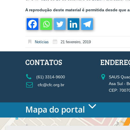
A reprodução deste material é permitida desde que a 
Notícias
21 fevereiro, 2019
CONTATOS
ENDERE
(61) 3314-9600
SAUS Quadr
Asa Sul - B
cfc@cfc.org.br
CEP: 7007
Mapa do portal
HOME
O CONSELHO