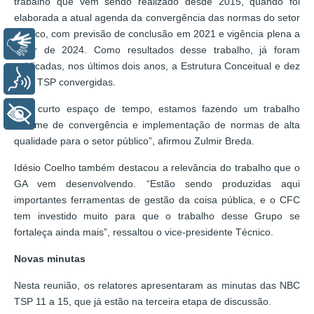
trabalho que vem sendo realizado desde 2015, quando foi
elaborada a atual agenda da convergência das normas do setor
público, com previsão de conclusão em 2021 e vigência plena a
Libras
partir de 2024. Como resultados desse trabalho, já foram
publicadas, nos últimos dois anos, a Estrutura Conceitual e dez
Voz
NBC TSP convergidas.
“Em curto espaço de tempo, estamos fazendo um trabalho
+ Acessibilidade
enorme de convergência e implementação de normas de alta
qualidade para o setor público”, afirmou Zulmir Breda.
Idésio Coelho também destacou a relevância do trabalho que o
GA vem desenvolvendo. “Estão sendo produzidas aqui
importantes ferramentas de gestão da coisa pública, e o CFC
tem investido muito para que o trabalho desse Grupo se
fortaleça ainda mais”, ressaltou o vice-presidente Técnico.
Novas minutas
Nesta reunião, os relatores apresentaram as minutas das NBC
TSP 11 a 15, que já estão na terceira etapa de discussão.