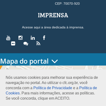
CEP: 70070-920
IMPRENSA
Acesse aqui a área dedicada à imprensa.
Mapa do portal
HOME
O CONSELHO
Nós usamos cookies para melhorar sua experiência de
Conselho Diretor
navegação no portal. Ao utilizar o cfc.org.br, você
Nossa Sede
concorda com a
Política de Privacidade
e a
Política de
Planejamento
Cookies
. Para mais informações, acesse as políticas.
Organograma
Se você concorda, clique em ACEITO.
Medalha João Lyra
Presidentes do CFC – Gestões anteriores