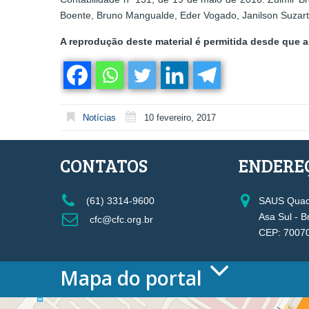
Boente, Bruno Mangualde, Eder Vogado, Janilson Suzart, 
A reprodução deste material é permitida desde que a 
Notícias
10 fevereiro, 2017
CONTATOS
ENDERE
(61) 3314-9600
SAUS Quadr
Asa Sul - B
cfc@cfc.org.br
CEP: 7007
Mapa do portal
HOME