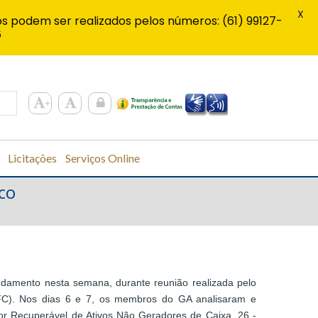
X
s podem ser realizados pelos números: (61) 99127-
6
Licitações
Serviços Online
co
andamento nesta semana, durante reunião realizada pelo
CFC). Nos dias 6 e 7, os membros do GA analisaram e
lor Recuperável de Ativos Não Geradores de Caixa, 26 -