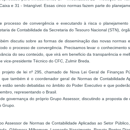
Caixa e 31 - Intangível. Essas cinco normas fazem parte do planeja
 processo de convergência e executando à risca o planejamento 
taria de Contabilidade da Secretaria do Tesouro Nacional (STN), órgã
bém discutiu sobre as formas de disseminação das novas normas en
todo o processo de convergência. Precisamos levar o conhecimento s
vância do seu conteúdo, que virá em beneficio da transparência e me
 e vice-presidente Técnico do CFC, Zulmir Breda.
o projeto de lei nº 295, chamado de Nova Lei Geral de Finanças P
, que também é o coordenador geral de Normas de Contabilidade Ap
e estão sendo debatidas no âmbito do Poder Executivo e que poderão 
embro, representando o Brasil.
de governança do próprio Grupo Assessor, discutindo a proposta de c
o Grupo.
 Assessor de Normas de Contabilidade Aplicadas ao Setor Público, q
reda, Gildenora Milhomem, Leonardo Nascimento, Renato Pontes Dias