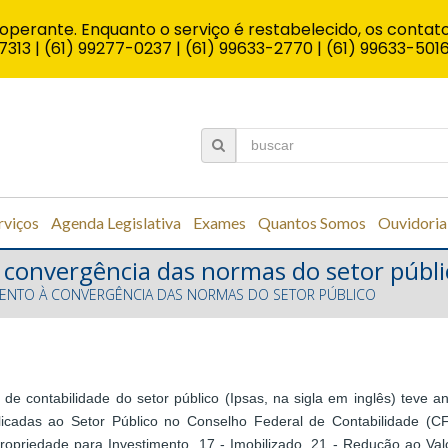
operante. Enquanto o serviço é restabelecido, os contato
7313 | (61) 99277-0237 | (61) 99633-2770 | (61) 99633-501
rviços
Agenda Legislativa
Exames
Quantos Somos
Ouvidoria
convergência das normas do setor públi
ENTO À CONVERGÊNCIA DAS NORMAS DO SETOR PÚBLICO
de contabilidade do setor público (Ipsas, na sigla em inglês) teve 
icadas ao Setor Público no Conselho Federal de Contabilidade (
opriedade para Investimento, 17 - Imobilizado, 21 - Redução ao Va