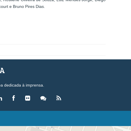
ourt e Bruno Pires Dias.
SA
ea dedicada à imprensa.
LEGISLAÇÃO