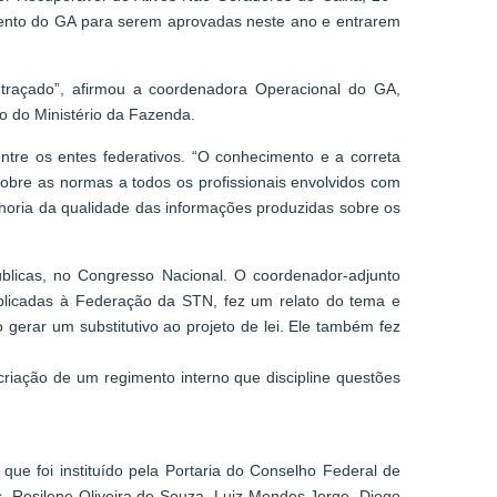
mento do GA para serem aprovadas neste ano e entrarem
traçado”, afirmou a coordenadora Operacional do GA,
o do Ministério da Fazenda.
tre os entes federativos. “O conhecimento e a correta
obre as normas a todos os profissionais envolvidos com
lhoria da qualidade das informações produzidas sobre os
úblicas, no Congresso Nacional. O coordenador-adjunto
licadas à Federação da STN, fez um relato do tema e
gerar um substitutivo ao projeto de lei. Ele também fez
riação de um regimento interno que discipline questões
ue foi instituído pela Portaria do Conselho Federal de
, Rosilene Oliveira de Souza, Luiz Mendes Jorge, Diego