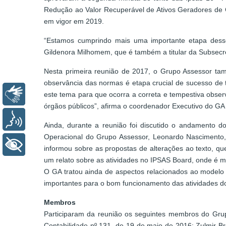
Redução ao Valor Recuperável de Ativos Geradores de 
em vigor em 2019.
“Estamos cumprindo mais uma importante etapa desse
Gildenora Milhomem, que é também a titular da Subsecre
Nesta primeira reunião de 2017, o Grupo Assessor tam
observância das normas é etapa crucial de sucesso de 
Libras
este tema para que ocorra a correta e tempestiva obser
órgãos públicos”, afirma o coordenador Executivo do GA
Voz
Ainda, durante a reunião foi discutido o andamento d
Operacional do Grupo Assessor, Leonardo Nascimento
+ Acessibilidade
informou sobre as propostas de alterações ao texto, qu
um relato sobre as atividades no IPSAS Board, onde é m
O GA tratou ainda de aspectos relacionados ao modelo 
importantes para o bom funcionamento das atividades d
Membros
Participaram da reunião os seguintes membros do Grupo
Contabilidade nº 131, de 19 de maio de 2016: Zulmir B