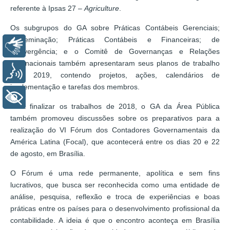
referente à Ipsas 27 –
Agriculture
.
Os subgrupos do GA sobre Práticas Contábeis Gerenciais;
Disseminação; Práticas Contábeis e Financeiras; de
Libras
Convergência; e o Comitê de Governanças e Relações
Internacionais também apresentaram seus planos de trabalho
Voz
para 2019, contendo projetos, ações, calendários de
implementação e tarefas dos membros.
+ Acessibilidade
Para finalizar os trabalhos de 2018, o GA da Área Pública
também promoveu discussões sobre os preparativos para a
realização do VI Fórum dos Contadores Governamentais da
América Latina (Focal), que acontecerá entre os dias 20 e 22
de agosto, em Brasília.
O Fórum é uma rede permanente, apolítica e sem fins
lucrativos, que busca ser reconhecida como uma entidade de
análise, pesquisa, reflexão e troca de experiências e boas
práticas entre os países para o desenvolvimento profissional da
contabilidade. A ideia é que o encontro aconteça em Brasília