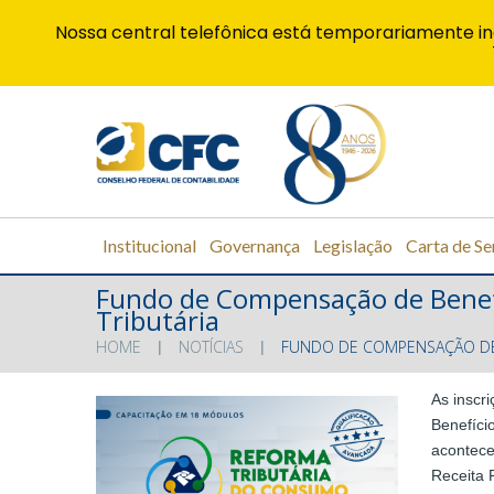
Nossa central telefônica está temporariamente in
Institucional
Governança
Legislação
Carta de Se
Fundo de Compensação de Benefí
Tributária
HOME
NOTÍCIAS
FUNDO DE COMPENSAÇÃO DE 
As inscr
Benefício
acontece
Receita 