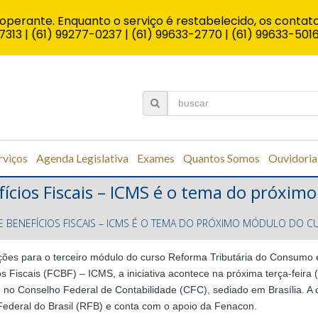
operante. Enquanto o serviço é restabelecido, os contato
7313 | (61) 99277-0237 | (61) 99633-2770 | (61) 99633-501
rviços
Agenda Legislativa
Exames
Quantos Somos
Ouvidoria
cios Fiscais – ICMS é o tema do próxim
BENEFÍCIOS FISCAIS – ICMS É O TEMA DO PRÓXIMO MÓDULO DO C
ições para o terceiro módulo do curso Reforma Tributária do Consu
s Fiscais (FCBF) – ICMS, a iniciativa acontece na próxima terça-feira (
 no Conselho Federal de Contabilidade (CFC), sediado em Brasília. A 
Federal do Brasil (RFB) e conta com o apoio da Fenacon.