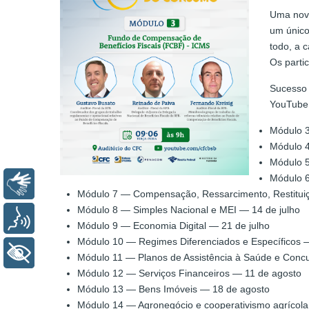
Uma novi
um único
todo, a 
Os parti
Sucesso 
YouTube 
Módulo 3
Módulo 
Módulo 5
Módulo 6
Libras
Módulo 7 — Compensação, Ressarcimento, Restituiçã
Módulo 8 — Simples Nacional e MEI — 14 de julho
Voz
Módulo 9 — Economia Digital — 21 de julho
Módulo 10 — Regimes Diferenciados e Específicos —
+ Acessibilidade
Módulo 11 — Planos de Assistência à Saúde e Concu
Módulo 12 — Serviços Financeiros — 11 de agosto
Módulo 13 — Bens Imóveis — 18 de agosto
Módulo 14 — Agronegócio e cooperativismo agrícol