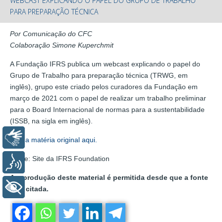
WEBCAST EXPLICANDO O PAPEL DO GRUPO DE TRABALHO
PARA PREPARAÇÃO TÉCNICA
Por
Comunicação do CFC
Colaboração Simone Kuperchmit
A Fundação IFRS publica um webcast explicando o papel do
Grupo de Trabalho para preparação técnica (TRWG, em
inglês), grupo este criado pelos curadores da Fundação em
março de 2021 com o papel de realizar um trabalho preliminar
para o Board Internacional de normas para a sustentabilidade
(ISSB, na sigla em inglês).
Libras
Veja a matéria original aqui.
Fonte: Site da IFRS Foundation
Voz
A reprodução deste material é permitida desde que a fonte
+ Acessibilidade
seja citada.