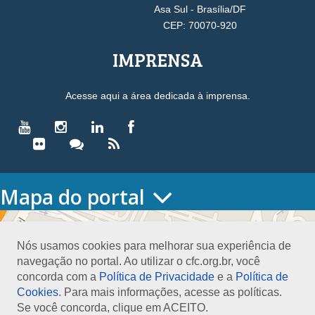
Asa Sul - Brasília/DF
CEP: 70070-920
IMPRENSA
Acesse aqui a área dedicada à imprensa.
Mapa do portal
HOME
O CONSELHO
Nós usamos cookies para melhorar sua experiência de
Conselho Diretor
navegação no portal. Ao utilizar o cfc.org.br, você
Nossa Sede
concorda com a
Política de Privacidade
e a
Política de
Planejamento
Cookies
. Para mais informações, acesse as políticas.
Organograma
Se você concorda, clique em ACEITO.
Medalha João Lyra