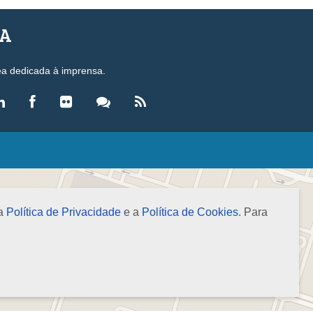
SA
ea dedicada à imprensa.
LEGISLAÇÃO
eis
ecretos-Lei
 a
Política de Privacidade
e a
Política de Cookies
. Para
esoluções
ormas Brasileiras de Contabilidade
nstruções Normativas
úmulas
NOTÍCIAS
gência de Notícias