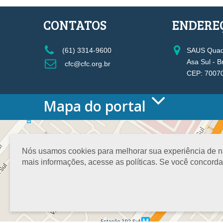
CONTATOS
ENDERE
(61) 3314-9600
SAUS Quadr
Asa Sul - B
cfc@cfc.org.br
CEP: 7007
Mapa do portal
HOME
O CONSELHO
Conselho Diretor
Nós usamos cookies para melhorar sua experiência de nav
Nossa Sede
mais informações, acesse as políticas. Se você concord
Planejamento
Organograma
Medalha João Lyra
Presidentes do CFC – Gestões anteriores
PRESIDÊNCIA