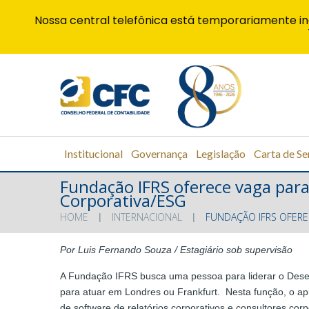
Nossa central telefônica está temporariamente in
Institucional
Governança
Legislação
Carta de Se
Fundação IFRS oferece vaga para
Corporativa/ESG
HOME
INTERNACIONAL
FUNDAÇÃO IFRS OFERE
Por Luis Fernando Souza / Estagiário sob supervisão
A Fundação IFRS busca uma pessoa para liderar o Desen
para atuar em Londres ou Frankfurt. Nesta função, o a
de software de relatórios corporativos e consultores co