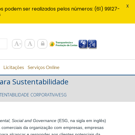
X
s podem ser realizados pelos números: (61) 99127-
6
Licitações
Serviços Online
ara Sustentabilidade
TENTABILIDADE CORPORATIVA/ESG
ental, Social and Governance
(ESG, na sigla em inglês)
es comerciais da organização com empresas, empresas
para alcançar e responder aos clientes potenciais da