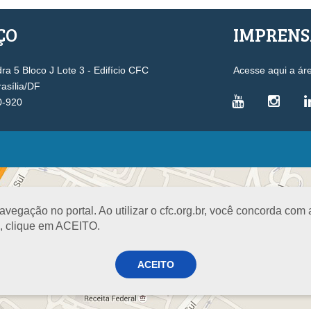
ÇO
IMPREN
a 5 Bloco J Lote 3 - Edifício CFC
Acesse aqui a ár
rasília/DF
0-920
VICE-PRESIDÊNCIAS
Administrativa
L
Controle Interno
D
egação no portal. Ao utilizar o cfc.org.br, você concorda com
Desenvolvimento Profissional
R
a, clique em ACEITO.
Governança e Gestão Estratégica
N
Fiscalização, Ética e Disciplina
I
ACEITO
Técnica
S
Registro
PROJETOS E PROGRAMAS
A