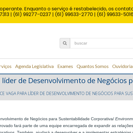
operante. Enquanto o serviço é restabelecido, os contato
7313 | (61) 99277-0237 | (61) 99633-2770 | (61) 99633-501
rviços
Agenda Legislativa
Exames
Quantos Somos
Ouvidoria
 líder de Desenvolvimento de Negócios p
CE VAGA PARA LÍDER DE DESENVOLVIMENTO DE NEGÓCIOS PARA SUS
volvimento de Negócios para Sustentabilidade Corporativa/
Environm
provado fará parte de uma equipe encarregada de expandir as relaçõ
rporativos. Também, ajudará a desenvolver e a implementar estratégias 